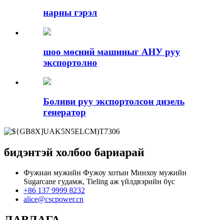
нарны гэрэл
шоо мөсний машиныг АНУ руу
экспортолно
Боливи руу экспортолсон дизель
генератор
бидэнтэй холбоо бариарай
Фужиан мужийн Фужоу хотын Минхоу мужийн
Sugarcane гудамж, Tieling аж үйлдвэрийн бүс
+86 137 9999 8232
alice@cscpower.cn