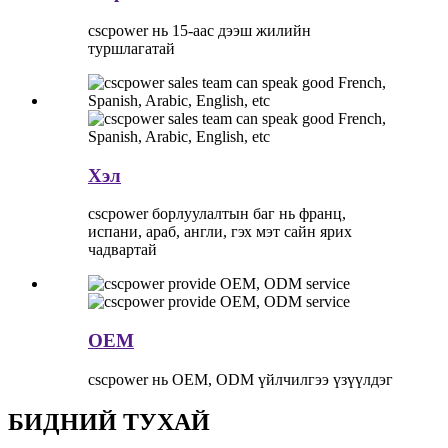
cscpower нь 15-аас дээш жилийн
туршлагатай
Хэл
cscpower борлуулалтын баг нь франц,
испани, араб, англи, гэх мэт сайн ярих
чадвартай
OEM
cscpower нь OEM, ODM үйлчилгээ үзүүлдэг
БИДНИЙ ТУХАЙ