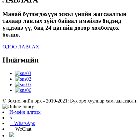
ЛАВЛАГА
Манай бүтээгдэхүүн эсвэл үнийн жагсаалтын
талаар лавлах зүйл байвал имэйлээ бидэнд
үлдээнэ үү, бид 24 цагийн дотор холбогдох
болно.
ОДОО ЛАВЛАХ
Нийгмийн
© Зохиогчийн эрх - 2010-2021: Бүх эрх хуулиар хамгаалагдсан.
И-мэйл илгээх
5
WhatsApp
WeChat