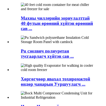
Махны чиллерийн зориулалттай
40 футын өрөөний хүйтэн өрөөний
сав ...
Pu сэндвич полиуретан
тусгаарлагч хүйтэн сав ...
Хөргөгчөөр явахад тохиромжтой
өндөр чанарын Ууршуулагч ...