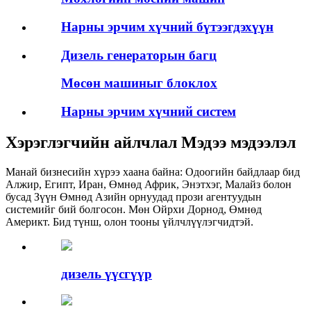
Нарны эрчим хүчний бүтээгдэхүүн
Дизель генераторын багц
Мөсөн машиныг блоклох
Нарны эрчим хүчний систем
Хэрэглэгчийн айлчлал Мэдээ мэдээлэл
Манай бизнесийн хүрээ хаана байна: Одоогийн байдлаар бид
Алжир, Египт, Иран, Өмнөд Африк, Энэтхэг, Малайз болон
бусад Зүүн Өмнөд Азийн орнуудад прози агентуудын
системийг бий болгосон. Мөн Ойрхи Дорнод, Өмнөд
Америкт. Бид түнш, олон тооны үйлчлүүлэгчидтэй.
дизель үүсгүүр