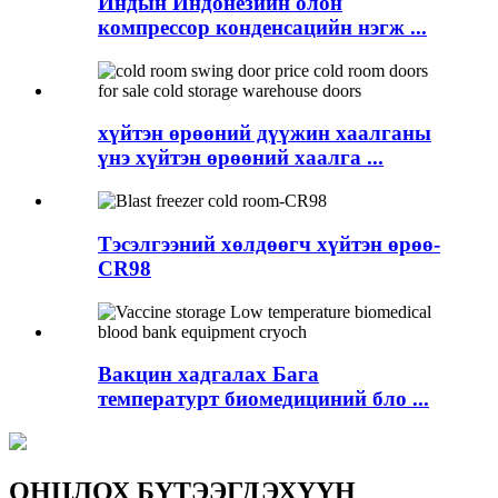
Индын Индонезийн олон
компрессор конденсацийн нэгж ...
хүйтэн өрөөний дүүжин хаалганы
үнэ хүйтэн өрөөний хаалга ...
Тэсэлгээний хөлдөөгч хүйтэн өрөө-
CR98
Вакцин хадгалах Бага
температурт биомедициний бло ...
ОНЦЛОХ БҮТЭЭГДЭХҮҮН