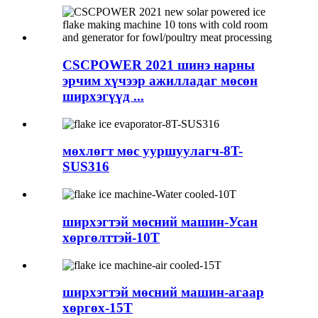
CSCPOWER 2021 шинэ нарны
эрчим хүчээр ажилладаг мөсөн
ширхэгүүд ...
мөхлөгт мөс ууршуулагч-8T-
SUS316
ширхэгтэй мөсний машин-Усан
хөргөлттэй-10Т
ширхэгтэй мөсний машин-агаар
хөргөх-15Т