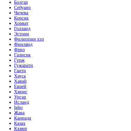
Болгар
Себуано
Чичева
Корсик
Хорват
Голланд
Эстони
Филиппин хэл
Финлянд
Фриз
Галисик
Гүрж
Гужарати
Гаити
Хауса
Хавай
Еврей
Хмонг
Унгар
Исланд
Igbo
Жава
Каннада
Казах
Кхмер