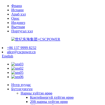
Франц
Испани
Араб хэл
Орос
Индонез
Вьетнам
Португал хэл
+86 137 9999 8232
alice@cscpower.cn
English
Нүүр хуудас
Бүтээгдэхүүн
Нарны хүйтэн өрөө
Контейнергүй хүйтэн өрөө
20ft нарны хүйтэн өрөө