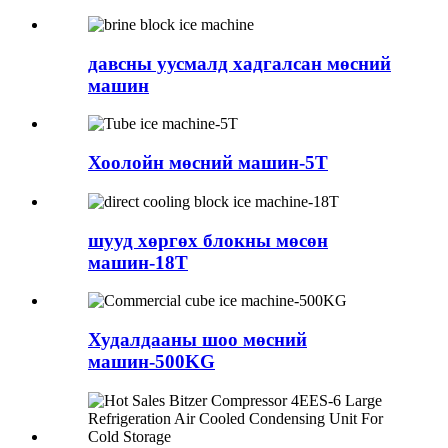
давсны уусмалд хадгалсан мөсний
машин
Хоолойн мөсний машин-5Т
шууд хөргөх блокны мөсөн
машин-18Т
Худалдааны шоо мөсний
машин-500KG