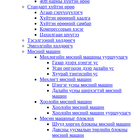
40ft нарны хүйтэн өрөө
Стандарт хүйтэн өрөө
Агаар сэрүүцүүлэгч
Хүйтэн өрөөний хаалга
Хүйтэн өрөөний самбар
Компрессорын хэсэг
Цахилгаан шүүгээ
Тэсэлгээний хөлдөөгч
Эмнэлгийн хөлдөөгч
Мөсний машин
Мөхлөгийн мөсний машины ууршуулагч
Газар дээрх цэнгэг ус
Усан онгоцон дээр далайн ус
Хуурай тэнгисийн ус
Мөхлөгт мөсний машин
Цэнгэг усны мөсний машин
Далайн усны ширхэгтэй мөсний
машин
Хоолойн мөсний машин
Хоолойн мөсний машин
Хоолойн мөсний машин ууршуулагч
Мөсөн машиныг блоклох
Шууд хөргөх блокны мөсний машин
Давсны уусмалын төрлийн блокны
мөсний машин