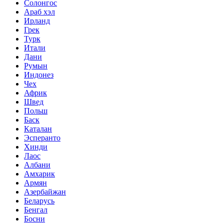
Солонгос
Араб хэл
Ирланд
Грек
Турк
Итали
Дани
Румын
Индонез
Чех
Африк
Швед
Польш
Баск
Каталан
Эсперанто
Хинди
Лаос
Албани
Амхарик
Армян
Азербайжан
Беларусь
Бенгал
Босни