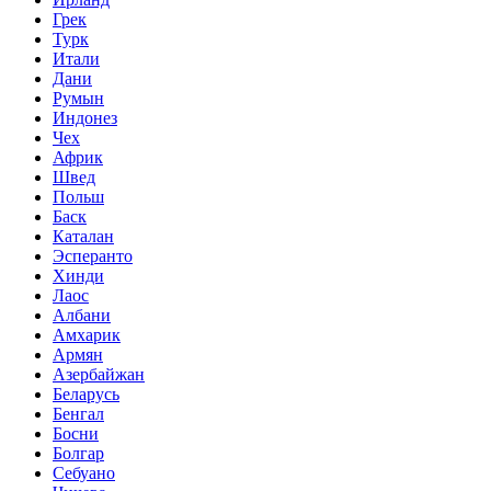
Грек
Турк
Итали
Дани
Румын
Индонез
Чех
Африк
Швед
Польш
Баск
Каталан
Эсперанто
Хинди
Лаос
Албани
Амхарик
Армян
Азербайжан
Беларусь
Бенгал
Босни
Болгар
Себуано