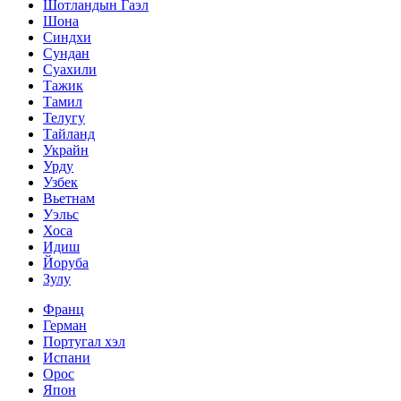
Шотландын Гаэл
Шона
Синдхи
Сундан
Суахили
Тажик
Тамил
Телугу
Тайланд
Украйн
Урду
Узбек
Вьетнам
Уэльс
Хоса
Идиш
Йоруба
Зулу
Франц
Герман
Португал хэл
Испани
Орос
Япон