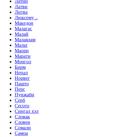
Латин
Латви
Литва
Люксему ..
Македон
Малагас
Малай
Малаялам
Мальт
Маори
Марати
Монгол
Бирм
Непал
Норвег
Пашто
Перс
Пунжаби
Серб
Сесото
Сингал хэл
Словак
Словен
Сомали
Самоа