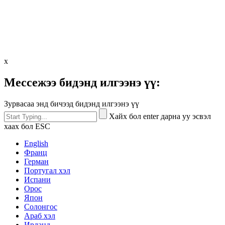
x
Мессежээ бидэнд илгээнэ үү:
Зурвасаа энд бичээд бидэнд илгээнэ үү
Хайх бол enter дарна уу эсвэл
хаах бол ESC
English
Франц
Герман
Португал хэл
Испани
Орос
Япон
Солонгос
Араб хэл
Ирланд