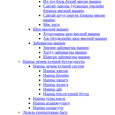
Ил тод блок бүхий мөсөн машин
Савтай давсны уусмалын төрлийн
блокны мөсний машин
Савтай шууд хөргөх блокны мөсөн
машин
Мөс хөгц
Шоо мөсний машин
Худалдааны шоо мөсний машин
Аж үйлдвэрийн шоо мөсний машин
Зайрмагны машин
Зөөлөн зайрмагны машин
Хатуу зайрмагны машин
Шарсан зайрмагны машин
Нарны эрчим хүчний бүтээгдэхүүн
Нарны эрчим хүчний систем
Нарны хавтан
Нарны Inverter
Нарны хянагч
Нарны холигч
Нарны зай
Нарны бэхэлгээний бүтэц
Нарны усны насос
Нарны агааржуулагч
Нарны халаагуур
Дизель генераторын багц