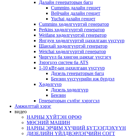
Далайн генераторын багц
Cummins далайн генцет
Вейчайн далайн генцет
Yuchai далайн генцет
Cummins хөдөлгүүртэй генератор
Perkins хөдөлгүүртэй генератор
Weifang хөдөлгүүртэй генератор
Янгдун хөдөлгүүртэй цахилгаан үүсгүүр
Шанхай хөдөлгүүртэй генератор
Weichai хөдөлгүүртэй генератор
Чиргүүл ба хөнгөн цамхаг үүсгэгч
Зэрэгцээ систем ба ATS
1-10 кВт-ын цахилгаан үүсгүүр
Дизель генераторын багц
Бензин үүсгүүрийн иж бүрдэл
Хөдөлгүүр
Дизель хөдөлгүүр
Бензин
Генераторын сэлбэг хэрэгсэл
Амжилттай хэрэг
видео
НАРНЫ ХҮЙТЭН ӨРӨӨ
МӨСНИЙ МАШИН
НАРНЫ ЭРЧИМ ХҮЧНИЙ БҮТЭЭГДЭХҮҮН
ДИЗЕЛИЙН ҮЙЛДВЭРЛЭГЧИЙН СОГТ