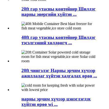
20ft гар утасны контейнер Шилдэг
нарны энергийн хүйтэн ...
40ft гар утасны контейнер Шилдэг
тэсэлгээний хөлдөөгч ...
20ft чингэлэг Нарны эрчим хүчээр
ажилладаг хүйтэн хадгалах өрөө ...
нарны эрчим хүчээр цэнэглэгдэх
хүйтэн өрөө wi ...