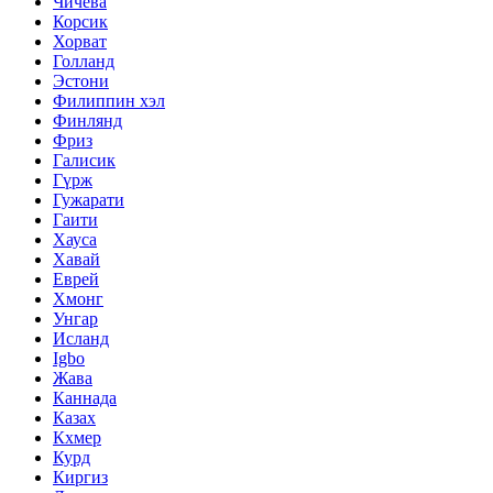
Чичева
Корсик
Хорват
Голланд
Эстони
Филиппин хэл
Финлянд
Фриз
Галисик
Гүрж
Гужарати
Гаити
Хауса
Хавай
Еврей
Хмонг
Унгар
Исланд
Igbo
Жава
Каннада
Казах
Кхмер
Курд
Киргиз