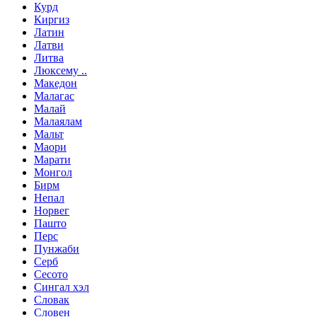
Курд
Киргиз
Латин
Латви
Литва
Люксему ..
Македон
Малагас
Малай
Малаялам
Мальт
Маори
Марати
Монгол
Бирм
Непал
Норвег
Пашто
Перс
Пунжаби
Серб
Сесото
Сингал хэл
Словак
Словен