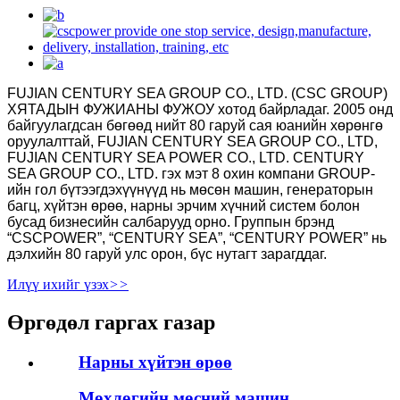
FUJIAN CENTURY SEA GROUP CO., LTD. (CSC GROUP)
ХЯТАДЫН ФУЖИАНЫ ФУЖОУ хотод байрладаг. 2005 онд
байгуулагдсан бөгөөд нийт 80 гаруй сая юанийн хөрөнгө
оруулалттай, FUJIAN CENTURY SEA GROUP CO., LTD,
FUJIAN CENTURY SEA POWER CO., LTD. CENTURY
SEA GROUP CO., LTD. гэх мэт 8 охин компани GROUP-
ийн гол бүтээгдэхүүнүүд нь мөсөн машин, генераторын
багц, хүйтэн өрөө, нарны эрчим хүчний систем болон
бусад бизнесийн салбарууд орно. Группын брэнд
“CSCPOWER”, “CENTURY SEA”, “CENTURY POWER” нь
дэлхийн 80 гаруй улс орон, бүс нутагт зарагддаг.
Илүү ихийг үзэх
>>
Өргөдөл гаргах газар
Нарны хүйтэн өрөө
Мөхлөгийн мөсний машин