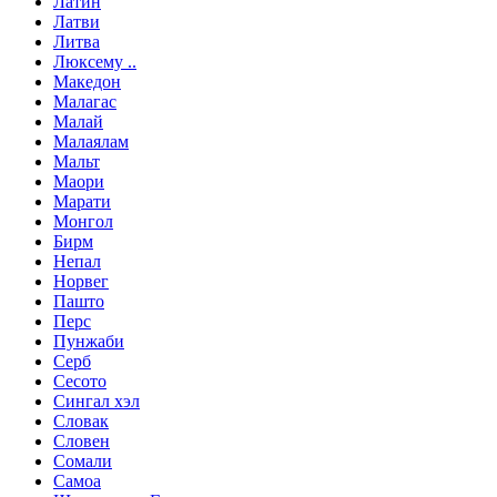
Латин
Латви
Литва
Люксему ..
Македон
Малагас
Малай
Малаялам
Мальт
Маори
Марати
Монгол
Бирм
Непал
Норвег
Пашто
Перс
Пунжаби
Серб
Сесото
Сингал хэл
Словак
Словен
Сомали
Самоа