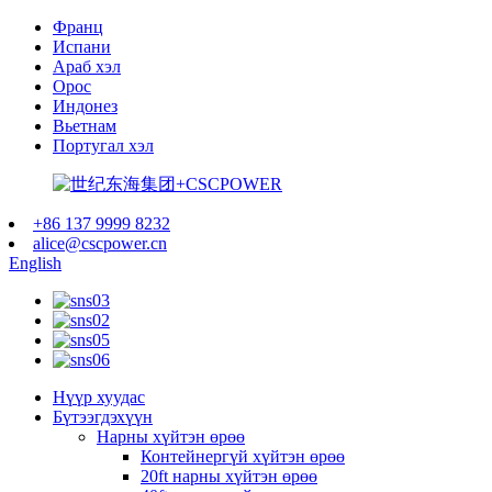
Франц
Испани
Араб хэл
Орос
Индонез
Вьетнам
Португал хэл
+86 137 9999 8232
alice@cscpower.cn
English
Нүүр хуудас
Бүтээгдэхүүн
Нарны хүйтэн өрөө
Контейнергүй хүйтэн өрөө
20ft нарны хүйтэн өрөө