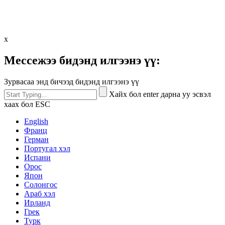
x
Мессежээ бидэнд илгээнэ үү:
Зурвасаа энд бичээд бидэнд илгээнэ үү
Хайх бол enter дарна уу эсвэл
хаах бол ESC
English
Франц
Герман
Португал хэл
Испани
Орос
Япон
Солонгос
Араб хэл
Ирланд
Грек
Турк