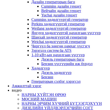
Далайн генераторын багц
Cummins далайн генцет
Вейчайн далайн генцет
Yuchai далайн генцет
Cummins хөдөлгүүртэй генератор
Perkins хөдөлгүүртэй генератор
Weifang хөдөлгүүртэй генератор
Янгдун хөдөлгүүртэй цахилгаан үүсгүүр
Шанхай хөдөлгүүртэй генератор
Weichai хөдөлгүүртэй генератор
Чиргүүл ба хөнгөн цамхаг үүсгэгч
Зэрэгцээ систем ба ATS
1-10 кВт-ын цахилгаан үүсгүүр
Дизель генераторын багц
Бензин үүсгүүрийн иж бүрдэл
Хөдөлгүүр
Дизель хөдөлгүүр
Бензин
Генераторын сэлбэг хэрэгсэл
Амжилттай хэрэг
видео
НАРНЫ ХҮЙТЭН ӨРӨӨ
МӨСНИЙ МАШИН
НАРНЫ ЭРЧИМ ХҮЧНИЙ БҮТЭЭГДЭХҮҮН
ДИЗЕЛИЙН ҮЙЛДВЭРЛЭГЧИЙН СОГТ