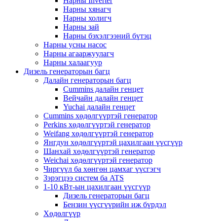
Нарны Inverter
Нарны хянагч
Нарны холигч
Нарны зай
Нарны бэхэлгээний бүтэц
Нарны усны насос
Нарны агааржуулагч
Нарны халаагуур
Дизель генераторын багц
Далайн генераторын багц
Cummins далайн генцет
Вейчайн далайн генцет
Yuchai далайн генцет
Cummins хөдөлгүүртэй генератор
Perkins хөдөлгүүртэй генератор
Weifang хөдөлгүүртэй генератор
Янгдун хөдөлгүүртэй цахилгаан үүсгүүр
Шанхай хөдөлгүүртэй генератор
Weichai хөдөлгүүртэй генератор
Чиргүүл ба хөнгөн цамхаг үүсгэгч
Зэрэгцээ систем ба ATS
1-10 кВт-ын цахилгаан үүсгүүр
Дизель генераторын багц
Бензин үүсгүүрийн иж бүрдэл
Хөдөлгүүр