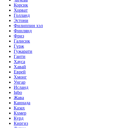
Корсик
Хорват
Голланд
Эстони
Филиппин хэл
Финлянд
Фриз
Галисик
Гүрж
Гужарати
Гаити
Хауса
Хавай
Еврей
Хмонг
Унгар
Исланд
Igbo
Жава
Каннада
Казах
Кхмер
Курд
Киргиз