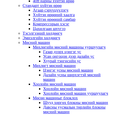
40ft нарны хүйтэн өрөө
Стандарт хүйтэн өрөө
Агаар сэрүүцүүлэгч
Хүйтэн өрөөний хаалга
Хүйтэн өрөөний самбар
Компрессорын хэсэг
Цахилгаан шүүгээ
Тэсэлгээний хөлдөөгч
Эмнэлгийн хөлдөөгч
Мөсний машин
Мөхлөгийн мөсний машины ууршуулагч
Газар дээрх цэнгэг ус
Усан онгоцон дээр далайн ус
Хуурай тэнгисийн ус
Мөхлөгт мөсний машин
Цэнгэг усны мөсний машин
Далайн усны ширхэгтэй мөсний
машин
Хоолойн мөсний машин
Хоолойн мөсний машин
Хоолойн мөсний машин ууршуулагч
Мөсөн машиныг блоклох
Шууд хөргөх блокны мөсний машин
Давсны уусмалын төрлийн блокны
мөсний машин