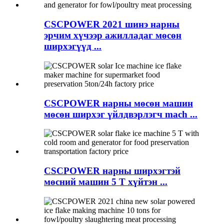
CSCPOWER 2021 шинэ нарны
эрчим хүчээр ажилладаг мөсөн
ширхэгүүд ...
CSCPOWER нарны мөсөн машин
мөсөн ширхэг үйлдвэрлэгч mach ...
CSCPOWER нарны ширхэгтэй
мөсний машин 5 Т хүйтэн ...