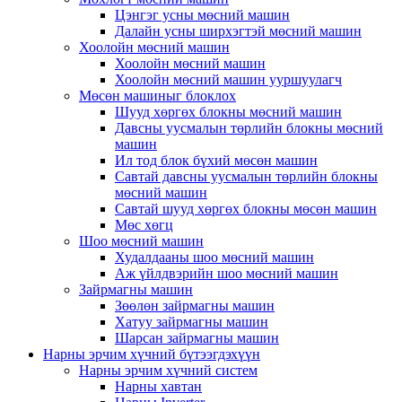
Цэнгэг усны мөсний машин
Далайн усны ширхэгтэй мөсний машин
Хоолойн мөсний машин
Хоолойн мөсний машин
Хоолойн мөсний машин ууршуулагч
Мөсөн машиныг блоклох
Шууд хөргөх блокны мөсний машин
Давсны уусмалын төрлийн блокны мөсний
машин
Ил тод блок бүхий мөсөн машин
Савтай давсны уусмалын төрлийн блокны
мөсний машин
Савтай шууд хөргөх блокны мөсөн машин
Мөс хөгц
Шоо мөсний машин
Худалдааны шоо мөсний машин
Аж үйлдвэрийн шоо мөсний машин
Зайрмагны машин
Зөөлөн зайрмагны машин
Хатуу зайрмагны машин
Шарсан зайрмагны машин
Нарны эрчим хүчний бүтээгдэхүүн
Нарны эрчим хүчний систем
Нарны хавтан