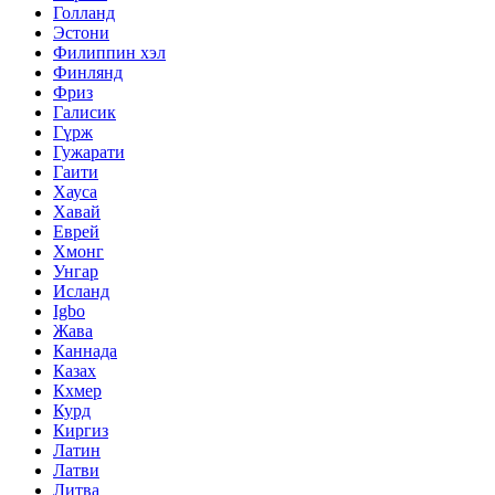
Голланд
Эстони
Филиппин хэл
Финлянд
Фриз
Галисик
Гүрж
Гужарати
Гаити
Хауса
Хавай
Еврей
Хмонг
Унгар
Исланд
Igbo
Жава
Каннада
Казах
Кхмер
Курд
Киргиз
Латин
Латви
Литва