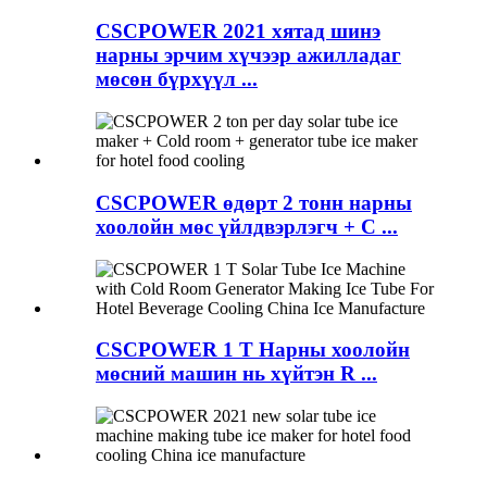
CSCPOWER 2021 хятад шинэ
нарны эрчим хүчээр ажилладаг
мөсөн бүрхүүл ...
CSCPOWER өдөрт 2 тонн нарны
хоолойн мөс үйлдвэрлэгч + C ...
CSCPOWER 1 T Нарны хоолойн
мөсний машин нь хүйтэн R ...