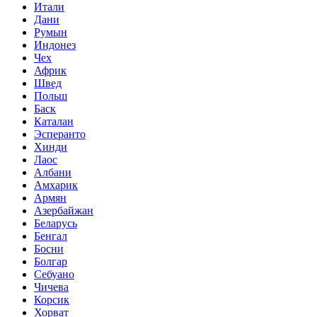
Итали
Дани
Румын
Индонез
Чех
Африк
Швед
Польш
Баск
Каталан
Эсперанто
Хинди
Лаос
Албани
Амхарик
Армян
Азербайжан
Беларусь
Бенгал
Босни
Болгар
Себуано
Чичева
Корсик
Хорват