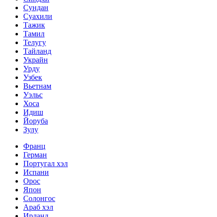
Сундан
Суахили
Тажик
Тамил
Телугу
Тайланд
Украйн
Урду
Узбек
Вьетнам
Уэльс
Хоса
Идиш
Йоруба
Зулу
Франц
Герман
Португал хэл
Испани
Орос
Япон
Солонгос
Араб хэл
Ирланд