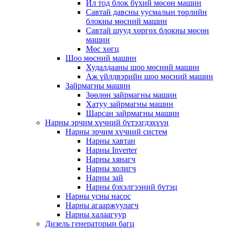
Ил тод блок бүхий мөсөн машин
Савтай давсны уусмалын төрлийн
блокны мөсний машин
Савтай шууд хөргөх блокны мөсөн
машин
Мөс хөгц
Шоо мөсний машин
Худалдааны шоо мөсний машин
Аж үйлдвэрийн шоо мөсний машин
Зайрмагны машин
Зөөлөн зайрмагны машин
Хатуу зайрмагны машин
Шарсан зайрмагны машин
Нарны эрчим хүчний бүтээгдэхүүн
Нарны эрчим хүчний систем
Нарны хавтан
Нарны Inverter
Нарны хянагч
Нарны холигч
Нарны зай
Нарны бэхэлгээний бүтэц
Нарны усны насос
Нарны агааржуулагч
Нарны халаагуур
Дизель генераторын багц