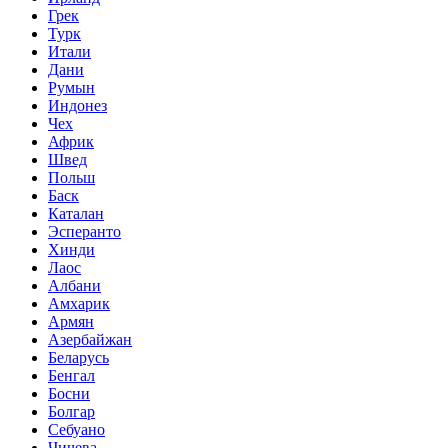
Грек
Турк
Итали
Дани
Румын
Индонез
Чех
Африк
Швед
Польш
Баск
Каталан
Эсперанто
Хинди
Лаос
Албани
Амхарик
Армян
Азербайжан
Беларусь
Бенгал
Босни
Болгар
Себуано
Чичева