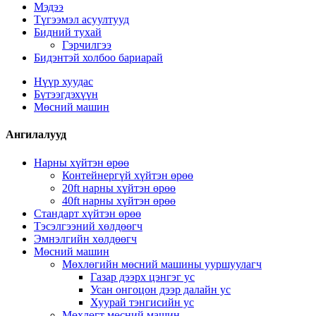
Мэдээ
Түгээмэл асуултууд
Бидний тухай
Гэрчилгээ
Бидэнтэй холбоо бариарай
Нүүр хуудас
Бүтээгдэхүүн
Мөсний машин
Ангилалууд
Нарны хүйтэн өрөө
Контейнергүй хүйтэн өрөө
20ft нарны хүйтэн өрөө
40ft нарны хүйтэн өрөө
Стандарт хүйтэн өрөө
Тэсэлгээний хөлдөөгч
Эмнэлгийн хөлдөөгч
Мөсний машин
Мөхлөгийн мөсний машины ууршуулагч
Газар дээрх цэнгэг ус
Усан онгоцон дээр далайн ус
Хуурай тэнгисийн ус
Мөхлөгт мөсний машин