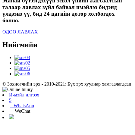
Манай бүтээгдэхүүн эсвэл үнийн жагсаалтын
талаар лавлах зүйл байвал имэйлээ бидэнд
үлдээнэ үү, бид 24 цагийн дотор холбогдох
болно.
ОДОО ЛАВЛАХ
Нийгмийн
© Зохиогчийн эрх - 2010-2021: Бүх эрх хуулиар хамгаалагдсан.
И-мэйл илгээх
5
WhatsApp
WeChat