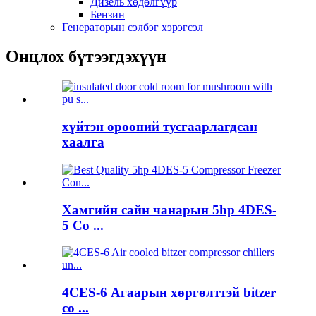
Дизель хөдөлгүүр
Бензин
Генераторын сэлбэг хэрэгсэл
Онцлох бүтээгдэхүүн
хүйтэн өрөөний тусгаарлагдсан
хаалга
Хамгийн сайн чанарын 5hp 4DES-
5 Co ...
4CES-6 Агаарын хөргөлттэй bitzer
co ...