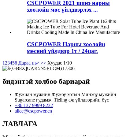
CSCPOWER 2021 шинэ нарны
хоолойн мөс үйлдвэрлэх ...
CSCPOWER Нарны хоолойн
мөсний үйлдвэр 1т / 24цаг.
1
2
3
4
5
6
Дараа нь>
>>
Хуудас 1/10
бидэнтэй холбоо бариарай
Фужиан мужийн Фужоу хотын Минхоу мужийн
Sugarcane гудамж, Tieling аж үйлдвэрийн бүс
+86 137 9999 8232
alice@cscpower.cn
ЛАВЛАГА