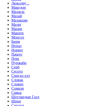
Люксему ..
Македон
Малагас
Малай
Малаялам
Мальт
Маори
Марати
Монгол
Бирм
Непал
Норвег
Пашто
Перс
Пунжаби
Серб
Сесото
Сингал хэл
Словак
Словен
Сомали
Самоа
Шотландын Гаэл
Шона
Синдхи