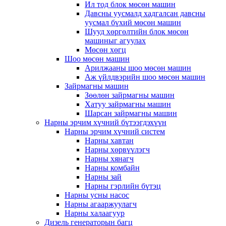
Ил тод блок мөсөн машин
Давсны уусмалд хадгалсан давсны
уусмал бүхий мөсөн машин
Шууд хөргөлтийн блок мөсөн
машиныг агуулах
Мөсөн хөгц
Шоо мөсөн машин
Арилжааны шоо мөсөн машин
Аж үйлдвэрийн шоо мөсөн машин
Зайрмагны машин
Зөөлөн зайрмагны машин
Хатуу зайрмагны машин
Шарсан зайрмагны машин
Нарны эрчим хүчний бүтээгдэхүүн
Нарны эрчим хүчний систем
Нарны хавтан
Нарны хөрвүүлэгч
Нарны хянагч
Нарны комбайн
Нарны зай
Нарны гэрлийн бүтэц
Нарны усны насос
Нарны агааржуулагч
Нарны халаагуур
Дизель генераторын багц