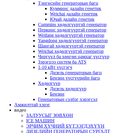
Тэнгисийн генераторын багц
Кумминс далайн генетик
Weichai далайн генетик
Ючай далайн генетик
Cummins хөдөлгүүртэй генератор
Перкинс хөдөлгүүртэй генератор
Weifang хөдөлгүүртэй генератор
Yangdong хөдөлгүүртэй генератор
Шангай хөдөлгүүртэй генератор
Weichai хөдөлгүүртэй генератор
Чиргүүл ба хөнгөн цамхаг үүсгүүр
Зэрэгцээ систем ба ATS
1-10 кВт үүсгэгч
Дизель генераторын багц
Бензин үүсгүүрийн багц
Хөдөлгүүр
Дизель хөдөлгүүр
Бензин
Генераторын сэлбэг хэрэгсэл
Амжилттай хэрэг
видео
ЗАЛУУСЫГ ЗӨВХӨН
ICE МАШИН
ЭРЧИМ ХҮЧНИЙ БҮТЭЭГДЭХҮҮН
ДИЗЕЛИЙН ГЕНЕРАТОРЫН СУРГАЛТ