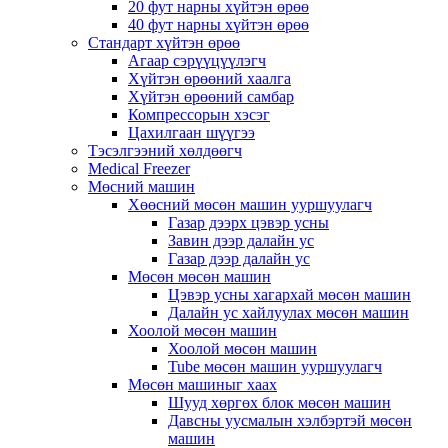
20 фут нарны хүйтэн өрөө
40 фут нарны хүйтэн өрөө
Стандарт хүйтэн өрөө
Агаар сэрүүцүүлэгч
Хүйтэн өрөөний хаалга
Хүйтэн өрөөний самбар
Компрессорын хэсэг
Цахилгаан шүүгээ
Тэсэлгээний хөлдөөгч
Medical Freezer
Мөсний машин
Хөөсний мөсөн машин ууршуулагч
Газар дээрх цэвэр усны
Завин дээр далайн ус
Газар дээр далайн ус
Мөсөн мөсөн машин
Цэвэр усны хагархай мөсөн машин
Далайн ус хайлуулах мөсөн машин
Хоолой мөсөн машин
Хоолой мөсөн машин
Tube мөсөн машин ууршуулагч
Мөсөн машиныг хаах
Шууд хөргөх блок мөсөн машин
Давсны уусмалын хэлбэртэй мөсөн
машин