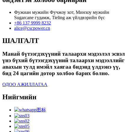
Фужиан мужийн Фучжоу хот, Минхоу мужийн
Sugarcane гудамж, Tieling аж үйлдвэрийн бүс
+86 137 9999 8232
alice@cscpower.cn
ШАЛГАЛТ
Манай бүтээгдэхүүний талаархи мэдээлэл эсвэл
үнэ бүхий бүтээгдэхүүний талаархи мэдээллийг
авахын тулд имэйл хаягаа бидэнд үлдээнэ үү,
бид 24 цагийн дотор холбоо барих болно.
ОДОО АЖИЛЛАГАА
Нийгмийн