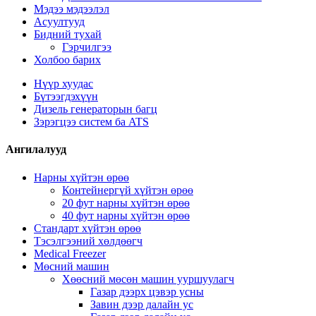
Мэдээ мэдээлэл
Асуултууд
Бидний тухай
Гэрчилгээ
Холбоо барих
Нүүр хуудас
Бүтээгдэхүүн
Дизель генераторын багц
Зэрэгцээ систем ба ATS
Ангилалууд
Нарны хүйтэн өрөө
Контейнергүй хүйтэн өрөө
20 фут нарны хүйтэн өрөө
40 фут нарны хүйтэн өрөө
Стандарт хүйтэн өрөө
Тэсэлгээний хөлдөөгч
Medical Freezer
Мөсний машин
Хөөсний мөсөн машин ууршуулагч
Газар дээрх цэвэр усны
Завин дээр далайн ус