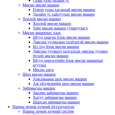
Газар дээр далайн ус
Мөсөн мөсөн машин
Цэвэр усны хагархай мөсөн машин
Далайн ус хайлуулах мөсөн машин
Хоолой мөсөн машин
Хоолой мөсөн машин
Tube мөсөн машин ууршуулагч
Мөсөн машиныг хаах
Шууд хөргөх блок мөсөн машин
Давсны уусмалын хэлбэртэй мөсөн машин
Ил тод блок мөсөн машин
Давсны уусмалд хадгалсан давсны уусмал
бүхий мөсөн машин
Шууд хөргөлтийн блок мөсөн машиныг
агуулах
Мөсөн хөгц
Шоо мөсөн машин
Арилжааны шоо мөсөн машин
Аж үйлдвэрийн шоо мөсөн машин
Зайрмагны машин
Зөөлөн зайрмагны машин
Хатуу зайрмагны машин
Шарсан зайрмагны машин
Нарны эрчим хүчний бүтээгдэхүүн
Нарны эрчим хүчний систем