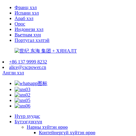
Франц хэл
Испани хэл
Араб хэл
Орос
Индонези хэл
Вьетнам хүн
Португал хэлтэй
+86 137 9999 8232
alice@cscpower.cn
Англи хэл
Нүүр хуудас
Бүтээгдэхүүн
Нарны хүйтэн өрөө
Контейнергүй хүйтэн өрөө