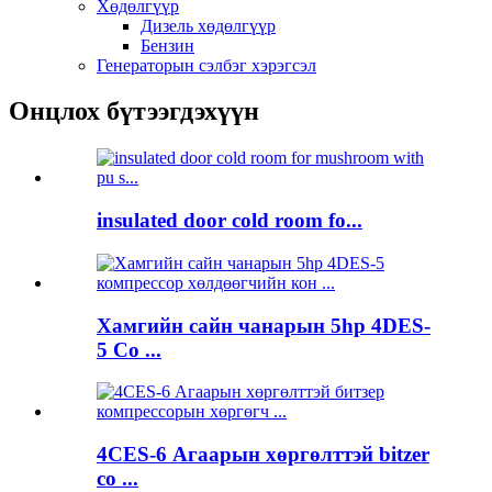
Хөдөлгүүр
Дизель хөдөлгүүр
Бензин
Генераторын сэлбэг хэрэгсэл
Онцлох бүтээгдэхүүн
insulated door cold room fo...
Хамгийн сайн чанарын 5hp 4DES-
5 Co ...
4CES-6 Агаарын хөргөлттэй bitzer
co ...