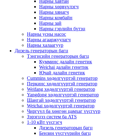
Нарны хавтан
Нарны хөрвүүлэгч
Нарны хянагч
Нарны комбайн
Нарны зай
Нарны гэрлийн бүтэц
Нарны усны насос
Нарны агааржуулагч
Нарны халаагуур
Дизель генераторын багц
Тэнгисийн генераторын багц
Кумминс далайн генетик
Weichai далайн генетик
Ючай далайн генетик
Cummins хөдөлгүүртэй генератор
Перкинс хөдөлгүүртэй генератор
Weifang хөдөлгүүртэй генератор
Yangdong хөдөлгүүртэй генератор
Шангай хөдөлгүүртэй генератор
Weichai хөдөлгүүртэй генератор
Чиргүүл ба хөнгөн цамхаг үүсгүүр
Зэрэгцээ систем ба ATS
1-10 кВт үүсгэгч
Дизель генераторын багц
Бензин үүсгүүрийн багц