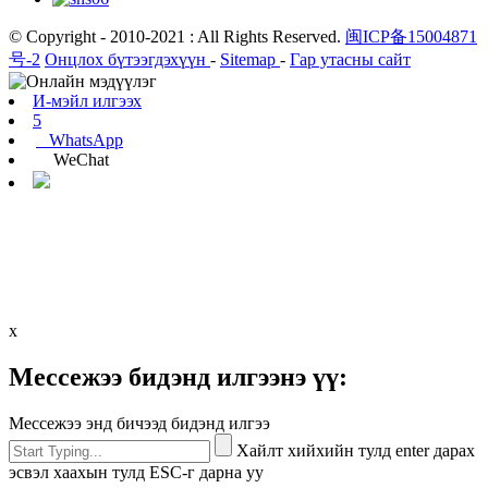
© Copyright - 2010-2021 : All Rights Reserved.
闽ICP备15004871
号-2
Онцлох бүтээгдэхүүн
-
Sitemap
-
Гар утасны сайт
И-мэйл илгээх
5
WhatsApp
WeChat
х
Мессежээ бидэнд илгээнэ үү:
Мессежээ энд бичээд бидэнд илгээ
Хайлт хийхийн тулд enter дарах
эсвэл хаахын тулд ESC-г дарна уу