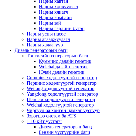
Нарны хавтан
Нарны хөрвүүлэгч
Нарны хянагч
Нарны комбайн
Нарны зай
Нарны гэрлийн бүтэц
Нарны усны насос
Нарны агааржуулагч
Нарны халаагуур
Дизель генераторын багц
Тэнгисийн генераторын багц
Кумминс далайн генетик
Weichai далайн генетик
Ючай далайн генетик
Cummins хөдөлгүүртэй генератор
Перкинс хөдөлгүүртэй генератор
Weifang хөдөлгүүртэй генератор
Yangdong хөдөлгүүртэй генератор
Шангай хөдөлгүүртэй генератор
Weichai хөдөлгүүртэй генератор
Чиргүүл ба хөнгөн цамхаг үүсгүүр
Зэрэгцээ систем ба ATS
1-10 кВт үүсгэгч
Дизель генераторын багц
Бензин үүсгүүрийн багц