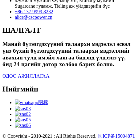
Фужиан мужийн Фучжоу хот, Минхоу мужийн
Sugarcane гудамж, Tieling аж үйлдвэрийн бүс
+86 137 9999 8232
alice@cscpower.cn
ШАЛГАЛТ
Манай бүтээгдэхүүний талаархи мэдээлэл эсвэл
үнэ бүхий бүтээгдэхүүний талаархи мэдээллийг
авахын тулд имэйл хаягаа бидэнд үлдээнэ үү,
бид 24 цагийн дотор холбоо барих болно.
ОДОО АЖИЛЛАГАА
Нийгмийн
© Copyright - 2010-2021 : All Rights Reserved.
闽ICP备15004871