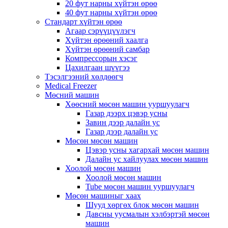
20 фут нарны хүйтэн өрөө
40 фут нарны хүйтэн өрөө
Стандарт хүйтэн өрөө
Агаар сэрүүцүүлэгч
Хүйтэн өрөөний хаалга
Хүйтэн өрөөний самбар
Компрессорын хэсэг
Цахилгаан шүүгээ
Тэсэлгээний хөлдөөгч
Medical Freezer
Мөсний машин
Хөөсний мөсөн машин ууршуулагч
Газар дээрх цэвэр усны
Завин дээр далайн ус
Газар дээр далайн ус
Мөсөн мөсөн машин
Цэвэр усны хагархай мөсөн машин
Далайн ус хайлуулах мөсөн машин
Хоолой мөсөн машин
Хоолой мөсөн машин
Tube мөсөн машин ууршуулагч
Мөсөн машиныг хаах
Шууд хөргөх блок мөсөн машин
Давсны уусмалын хэлбэртэй мөсөн
машин