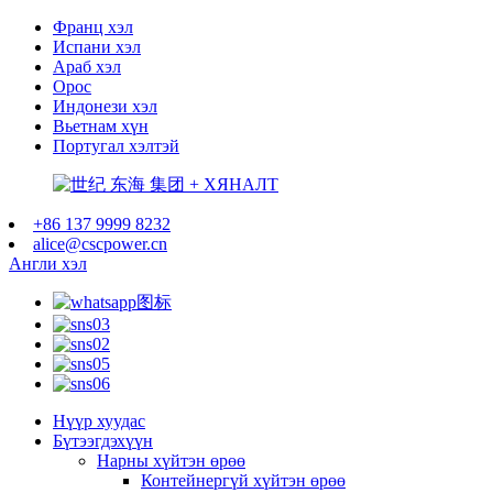
Франц хэл
Испани хэл
Араб хэл
Орос
Индонези хэл
Вьетнам хүн
Португал хэлтэй
+86 137 9999 8232
alice@cscpower.cn
Англи хэл
Нүүр хуудас
Бүтээгдэхүүн
Нарны хүйтэн өрөө
Контейнергүй хүйтэн өрөө