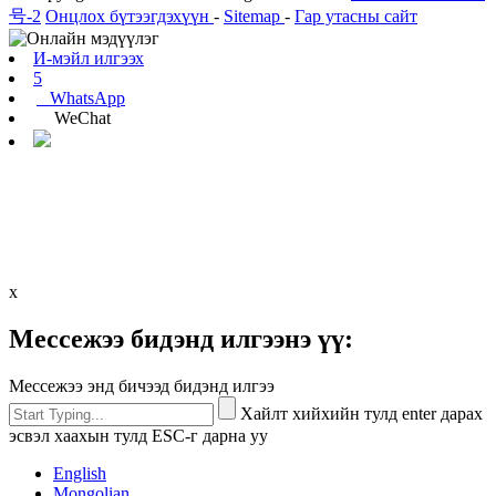
号-2
Онцлох бүтээгдэхүүн
-
Sitemap
-
Гар утасны сайт
И-мэйл илгээх
5
WhatsApp
WeChat
х
Мессежээ бидэнд илгээнэ үү:
Мессежээ энд бичээд бидэнд илгээ
Хайлт хийхийн тулд enter дарах
эсвэл хаахын тулд ESC-г дарна уу
English
Mongolian