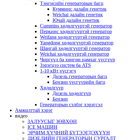
Тэнгисийн генераторын багц
Кумминс далайн генетик
Weichai далайн генетик
Ючай далайн генетик
Cummins хөдөлгүүртэй генератор
Перкинс хөдөлгүүртэй генератор
Weifang хөдөлгүүртэй генератор
Yangdong хөдөлгүүртэй генератор
Шангай хөдөлгүүртэй генератор
Weichai хөдөлгүүртэй генератор
Чиргүүл ба хөнгөн цамхаг үүсгүүр
Зэрэгцээ систем ба ATS
1-10 кВт үүсгэгч
Дизель генераторын багц
Бензин үүсгүүрийн багц
Хөдөлгүүр
Дизель хөдөлгүүр
Бензин
Генераторын сэлбэг хэрэгсэл
Амжилттай хэрэг
видео
ЗАЛУУСЫГ ЗӨВХӨН
ICE МАШИН
ЭРЧИМ ХҮЧНИЙ БҮТЭЭГДЭХҮҮН
ДИЗЕЛИЙН ГЕНЕРАТОРЫН СУРГАЛТ