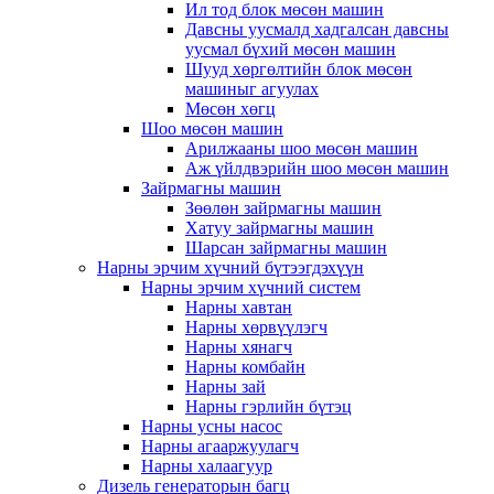
Ил тод блок мөсөн машин
Давсны уусмалд хадгалсан давсны
уусмал бүхий мөсөн машин
Шууд хөргөлтийн блок мөсөн
машиныг агуулах
Мөсөн хөгц
Шоо мөсөн машин
Арилжааны шоо мөсөн машин
Аж үйлдвэрийн шоо мөсөн машин
Зайрмагны машин
Зөөлөн зайрмагны машин
Хатуу зайрмагны машин
Шарсан зайрмагны машин
Нарны эрчим хүчний бүтээгдэхүүн
Нарны эрчим хүчний систем
Нарны хавтан
Нарны хөрвүүлэгч
Нарны хянагч
Нарны комбайн
Нарны зай
Нарны гэрлийн бүтэц
Нарны усны насос
Нарны агааржуулагч
Нарны халаагуур
Дизель генераторын багц