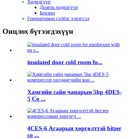
Хөдөлгүүр
Дизель хөдөлгүүр
Бензин
Генераторын сэлбэг хэрэгсэл
Онцлох бүтээгдэхүүн
insulated door cold room fo...
Хамгийн сайн чанарын 5hp 4DES-
5 Co ...
4CES-6 Агаарын хөргөлттэй bitzer
co ...