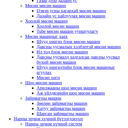
Газар дээр далайн ус
Мөсөн мөсөн машин
Цэвэр усны хагархай мөсөн машин
Далайн ус хайлуулах мөсөн машин
Хоолой мөсөн машин
Хоолой мөсөн машин
Tube мөсөн машин ууршуулагч
Мөсөн машиныг хаах
Шууд хөргөх блок мөсөн машин
Давсны уусмалын хэлбэртэй мөсөн машин
Ил тод блок мөсөн машин
Давсны уусмалд хадгалсан давсны уусмал
бүхий мөсөн машин
Шууд хөргөлтийн блок мөсөн машиныг
агуулах
Мөсөн хөгц
Шоо мөсөн машин
Арилжааны шоо мөсөн машин
Аж үйлдвэрийн шоо мөсөн машин
Зайрмагны машин
Зөөлөн зайрмагны машин
Хатуу зайрмагны машин
Шарсан зайрмагны машин
Нарны эрчим хүчний бүтээгдэхүүн
Нарны эрчим хүчний систем