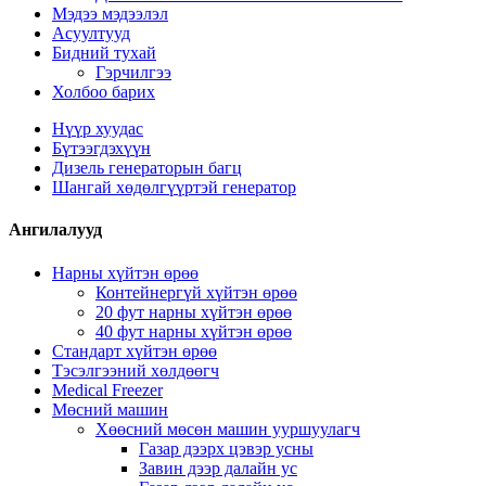
Мэдээ мэдээлэл
Асуултууд
Бидний тухай
Гэрчилгээ
Холбоо барих
Нүүр хуудас
Бүтээгдэхүүн
Дизель генераторын багц
Шангай хөдөлгүүртэй генератор
Ангилалууд
Нарны хүйтэн өрөө
Контейнергүй хүйтэн өрөө
20 фут нарны хүйтэн өрөө
40 фут нарны хүйтэн өрөө
Стандарт хүйтэн өрөө
Тэсэлгээний хөлдөөгч
Medical Freezer
Мөсний машин
Хөөсний мөсөн машин ууршуулагч
Газар дээрх цэвэр усны
Завин дээр далайн ус