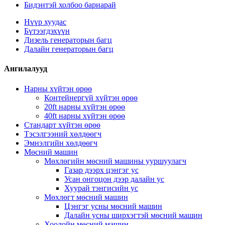
Бидэнтэй холбоо бариарай
Нүүр хуудас
Бүтээгдэхүүн
Дизель генераторын багц
Далайн генераторын багц
Ангилалууд
Нарны хүйтэн өрөө
Контейнергүй хүйтэн өрөө
20ft нарны хүйтэн өрөө
40ft нарны хүйтэн өрөө
Стандарт хүйтэн өрөө
Тэсэлгээний хөлдөөгч
Эмнэлгийн хөлдөөгч
Мөсний машин
Мөхлөгийн мөсний машины ууршуулагч
Газар дээрх цэнгэг ус
Усан онгоцон дээр далайн ус
Хуурай тэнгисийн ус
Мөхлөгт мөсний машин
Цэнгэг усны мөсний машин
Далайн усны ширхэгтэй мөсний машин
Хоолойн мөсний машин