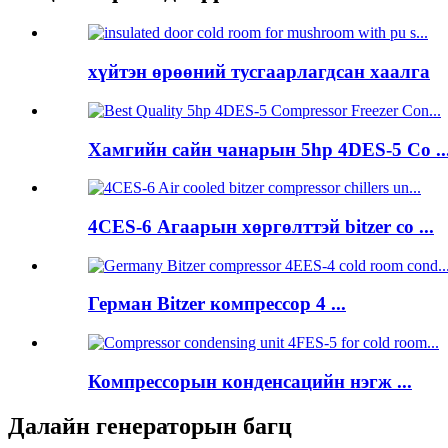
хүйтэн өрөөний тусгаарлагдсан хаалга
Хамгийн сайн чанарын 5hp 4DES-5 Co ..
4CES-6 Агаарын хөргөлттэй bitzer co ...
Герман Bitzer компрессор 4 ...
Компрессорын конденсацийн нэгж ...
Далайн генераторын багц