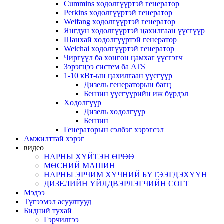
Cummins хөдөлгүүртэй генератор
Perkins хөдөлгүүртэй генератор
Weifang хөдөлгүүртэй генератор
Янгдун хөдөлгүүртэй цахилгаан үүсгүүр
Шанхай хөдөлгүүртэй генератор
Weichai хөдөлгүүртэй генератор
Чиргүүл ба хөнгөн цамхаг үүсгэгч
Зэрэгцээ систем ба ATS
1-10 кВт-ын цахилгаан үүсгүүр
Дизель генераторын багц
Бензин үүсгүүрийн иж бүрдэл
Хөдөлгүүр
Дизель хөдөлгүүр
Бензин
Генераторын сэлбэг хэрэгсэл
Амжилттай хэрэг
видео
НАРНЫ ХҮЙТЭН ӨРӨӨ
МӨСНИЙ МАШИН
НАРНЫ ЭРЧИМ ХҮЧНИЙ БҮТЭЭГДЭХҮҮН
ДИЗЕЛИЙН ҮЙЛДВЭРЛЭГЧИЙН СОГТ
Мэдээ
Түгээмэл асуултууд
Бидний тухай
Гэрчилгээ