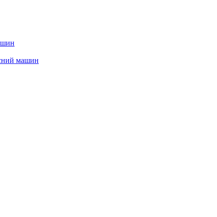
ашин
сний машин