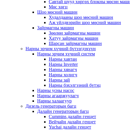
Савтай шууд хөргөх блокны мөсөн маш
Мөс хөгц
Шоо мөсний машин
Худалдааны шоо мөсний машин
Аж үйлдвэрийн шоо мөсний машин
Зайрмагны машин
Зөөлөн зайрмагны машин
Хатуу зайрмагны машин
Шарсан зайрмагны машин
Нарны эрчим хүчний бүтээгдэхүүн
Нарны эрчим хүчний систем
Нарны хавтан
Нарны Inverter
Нарны хянагч
Нарны холигч
Нарны зай
Нарны бэхэлгээний бүтэц
Нарны усны насос
Нарны агааржуулагч
Нарны халаагуур
Дизель генераторын багц
Далайн генераторын багц
Cummins далайн генцет
Вейчайн далайн генцет
Yuchai далайн генцет