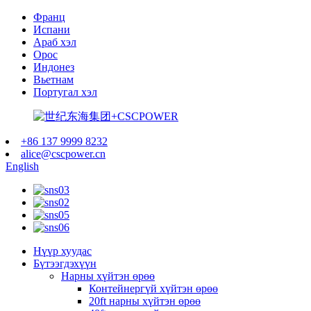
Франц
Испани
Араб хэл
Орос
Индонез
Вьетнам
Португал хэл
+86 137 9999 8232
alice@cscpower.cn
English
Нүүр хуудас
Бүтээгдэхүүн
Нарны хүйтэн өрөө
Контейнергүй хүйтэн өрөө
20ft нарны хүйтэн өрөө