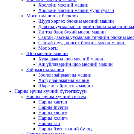
Хоолойн мөсний машин
Хоолойн мөсний машин ууршуулагч
Мөсөн машиныг блоклох
Шууд хөргөх блокны мөсний машин
Давсны уусмалын төрлийн блокны мөсний м
Ил тод блок бүхий мөсөн машин
Савтай давсны уусмалын төрлийн блокны мө
Савтай шууд хөргөх блокны мөсөн машин
Мөс хөгц
Шоо мөсний машин
Худалдааны шоо мөсний машин
Аж үйлдвэрийн шоо мөсний машин
Зайрмагны машин
Зөөлөн зайрмагны машин
Хатуу зайрмагны машин
Шарсан зайрмагны машин
Нарны эрчим хүчний бүтээгдэхүүн
Нарны эрчим хүчний систем
Нарны хавтан
Нарны Inverter
Нарны хянагч
Нарны холигч
Нарны зай
Нарны бэхэлгээний бүтэц