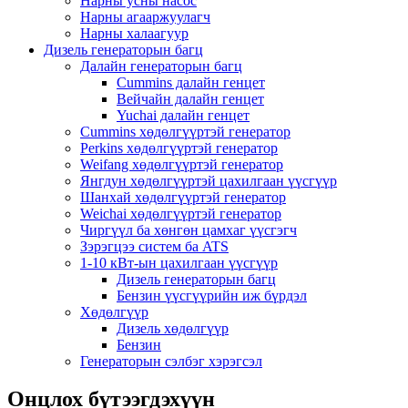
Нарны усны насос
Нарны агааржуулагч
Нарны халаагуур
Дизель генераторын багц
Далайн генераторын багц
Cummins далайн генцет
Вейчайн далайн генцет
Yuchai далайн генцет
Cummins хөдөлгүүртэй генератор
Perkins хөдөлгүүртэй генератор
Weifang хөдөлгүүртэй генератор
Янгдун хөдөлгүүртэй цахилгаан үүсгүүр
Шанхай хөдөлгүүртэй генератор
Weichai хөдөлгүүртэй генератор
Чиргүүл ба хөнгөн цамхаг үүсгэгч
Зэрэгцээ систем ба ATS
1-10 кВт-ын цахилгаан үүсгүүр
Дизель генераторын багц
Бензин үүсгүүрийн иж бүрдэл
Хөдөлгүүр
Дизель хөдөлгүүр
Бензин
Генераторын сэлбэг хэрэгсэл
Онцлох бүтээгдэхүүн