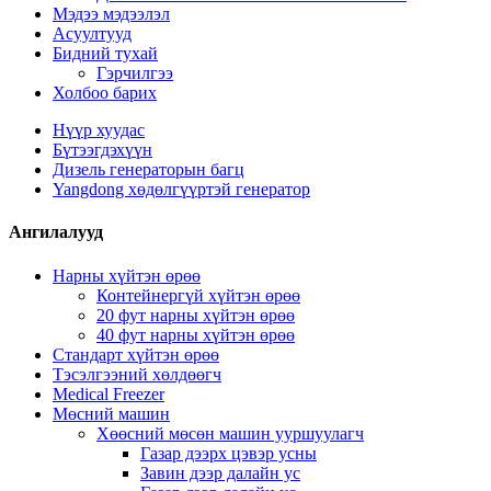
Мэдээ мэдээлэл
Асуултууд
Бидний тухай
Гэрчилгээ
Холбоо барих
Нүүр хуудас
Бүтээгдэхүүн
Дизель генераторын багц
Yangdong хөдөлгүүртэй генератор
Ангилалууд
Нарны хүйтэн өрөө
Контейнергүй хүйтэн өрөө
20 фут нарны хүйтэн өрөө
40 фут нарны хүйтэн өрөө
Стандарт хүйтэн өрөө
Тэсэлгээний хөлдөөгч
Medical Freezer
Мөсний машин
Хөөсний мөсөн машин ууршуулагч
Газар дээрх цэвэр усны
Завин дээр далайн ус