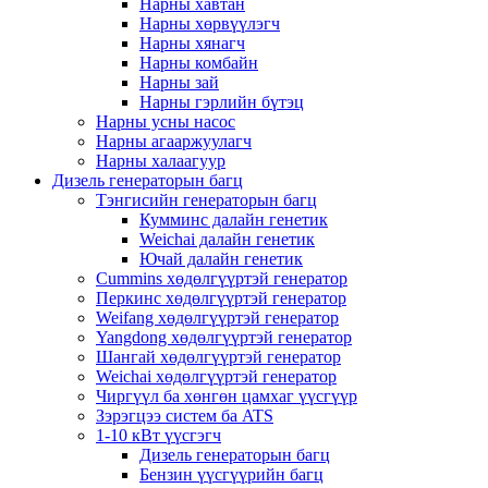
Нарны хавтан
Нарны хөрвүүлэгч
Нарны хянагч
Нарны комбайн
Нарны зай
Нарны гэрлийн бүтэц
Нарны усны насос
Нарны агааржуулагч
Нарны халаагуур
Дизель генераторын багц
Тэнгисийн генераторын багц
Кумминс далайн генетик
Weichai далайн генетик
Ючай далайн генетик
Cummins хөдөлгүүртэй генератор
Перкинс хөдөлгүүртэй генератор
Weifang хөдөлгүүртэй генератор
Yangdong хөдөлгүүртэй генератор
Шангай хөдөлгүүртэй генератор
Weichai хөдөлгүүртэй генератор
Чиргүүл ба хөнгөн цамхаг үүсгүүр
Зэрэгцээ систем ба ATS
1-10 кВт үүсгэгч
Дизель генераторын багц
Бензин үүсгүүрийн багц