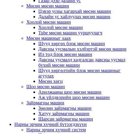
Газар дээр далайн ус
Мөсөн мөсөн машин
Цэвэр усны хагархай мөсөн машин
Далайн ус хайлуулах мөсөн машин
Хоолой мөсөн машин
Хоолой мөсөн машин
Tube мөсөн машин ууршуулагч
Мөсөн машиныг хаах
Шууд хөргөх блок мөсөн машин
Давсны уусмалын хэлбэртэй мөсөн машин
Ил тод блок мөсөн машин
Давсны уусмалд хадгалсан давсны уусмал
бүхий мөсөн машин
Шууд хөргөлтийн блок мөсөн машиныг
агуулах
Мөсөн хөгц
Шоо мөсөн машин
Арилжааны шоо мөсөн машин
Аж үйлдвэрийн шоо мөсөн машин
Зайрмагны машин
Зөөлөн зайрмагны машин
Хатуу зайрмагны машин
Шарсан зайрмагны машин
Нарны эрчим хүчний бүтээгдэхүүн
Нарны эрчим хүчний систем