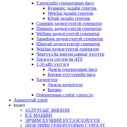
Тэнгисийн генераторын багц
Кумминс далайн генетик
Weichai далайн генетик
Ючай далайн генетик
Cummins хөдөлгүүртэй генератор
Перкинс хөдөлгүүртэй генератор
Weifang хөдөлгүүртэй генератор
Yangdong хөдөлгүүртэй генератор
Шангай хөдөлгүүртэй генератор
Weichai хөдөлгүүртэй генератор
Чиргүүл ба хөнгөн цамхаг үүсгүүр
Зэрэгцээ систем ба ATS
1-10 кВт үүсгэгч
Дизель генераторын багц
Бензин үүсгүүрийн багц
Хөдөлгүүр
Дизель хөдөлгүүр
Бензин
Генераторын сэлбэг хэрэгсэл
Амжилттай хэрэг
видео
ЗАЛУУСЫГ ЗӨВХӨН
ICE МАШИН
ЭРЧИМ ХҮЧНИЙ БҮТЭЭГДЭХҮҮН
ДИЗЕЛИЙН ГЕНЕРАТОРЫН СУРГАЛТ