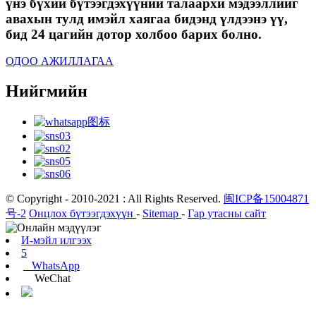
үнэ бүхий бүтээгдэхүүний талаархи мэдээллийг
авахын тулд имэйл хаягаа бидэнд үлдээнэ үү,
бид 24 цагийн дотор холбоо барих болно.
ОДОО АЖИЛЛАГАА
Нийгмийн
© Copyright - 2010-2021 : All Rights Reserved.
闽ICP备15004871
号-2
Онцлох бүтээгдэхүүн
-
Sitemap
-
Гар утасны сайт
И-мэйл илгээх
5
WhatsApp
WeChat