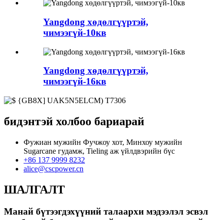
Yangdong хөдөлгүүртэй,
чимээгүй-10кв
Yangdong хөдөлгүүртэй,
чимээгүй-16кв
бидэнтэй холбоо бариарай
Фужиан мужийн Фучжоу хот, Минхоу мужийн
Sugarcane гудамж, Tieling аж үйлдвэрийн бүс
+86 137 9999 8232
alice@cscpower.cn
ШАЛГАЛТ
Манай бүтээгдэхүүний талаархи мэдээлэл эсвэл