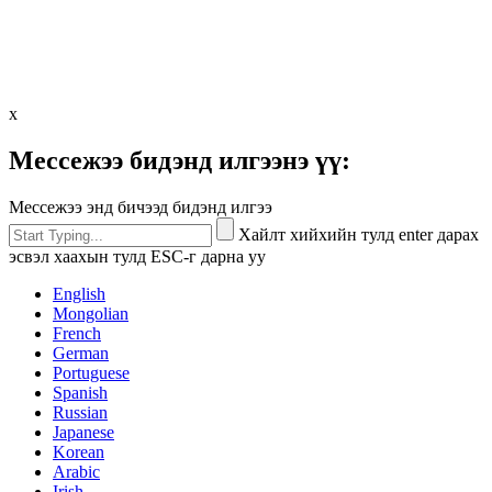
х
Мессежээ бидэнд илгээнэ үү:
Мессежээ энд бичээд бидэнд илгээ
Хайлт хийхийн тулд enter дарах
эсвэл хаахын тулд ESC-г дарна уу
English
Mongolian
French
German
Portuguese
Spanish
Russian
Japanese
Korean
Arabic
Irish