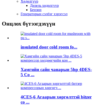
Хөдөлгүүр
Дизель хөдөлгүүр
Бензин
Генераторын сэлбэг хэрэгсэл
Онцлох бүтээгдэхүүн
insulated door cold room fo...
Хамгийн сайн чанарын 5hp 4DES-
5 Co ...
4CES-6 Агаарын хөргөлттэй bitzer
co ...