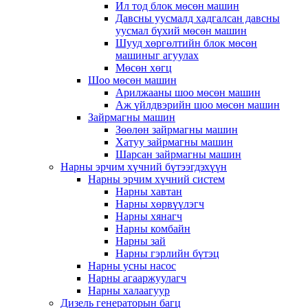
Ил тод блок мөсөн машин
Давсны уусмалд хадгалсан давсны
уусмал бүхий мөсөн машин
Шууд хөргөлтийн блок мөсөн
машиныг агуулах
Мөсөн хөгц
Шоо мөсөн машин
Арилжааны шоо мөсөн машин
Аж үйлдвэрийн шоо мөсөн машин
Зайрмагны машин
Зөөлөн зайрмагны машин
Хатуу зайрмагны машин
Шарсан зайрмагны машин
Нарны эрчим хүчний бүтээгдэхүүн
Нарны эрчим хүчний систем
Нарны хавтан
Нарны хөрвүүлэгч
Нарны хянагч
Нарны комбайн
Нарны зай
Нарны гэрлийн бүтэц
Нарны усны насос
Нарны агааржуулагч
Нарны халаагуур
Дизель генераторын багц