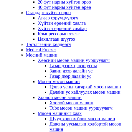
20 фут нарны хүйтэн өрөө
40 фут нарны хүйтэн өрөө
Стандарт хүйтэн өрөө
Агаар сэрүүцүүлэгч
Хүйтэн өрөөний хаалга
Хүйтэн өрөөний самбар
Компрессорын хэсэг
Цахилгаан шүүгээ
Тэсэлгээний хөлдөөгч
Medical Freezer
Мөсний машин
Хөөсний мөсөн машин ууршуулагч
Газар дээрх цэвэр усны
Завин дээр далайн ус
Газар дээр далайн ус
Мөсөн мөсөн машин
Цэвэр усны хагархай мөсөн машин
Далайн ус хайлуулах мөсөн машин
Хоолой мөсөн машин
Хоолой мөсөн машин
Tube мөсөн машин ууршуулагч
Мөсөн машиныг хаах
Шууд хөргөх блок мөсөн машин
Давсны уусмалын хэлбэртэй мөсөн
машин