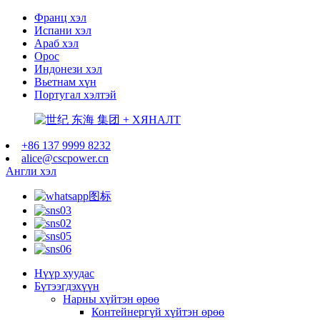
Франц хэл
Испани хэл
Араб хэл
Орос
Индонези хэл
Вьетнам хүн
Португал хэлтэй
+86 137 9999 8232
alice@cscpower.cn
Англи хэл
Нүүр хуудас
Бүтээгдэхүүн
Нарны хүйтэн өрөө
Контейнергүй хүйтэн өрөө