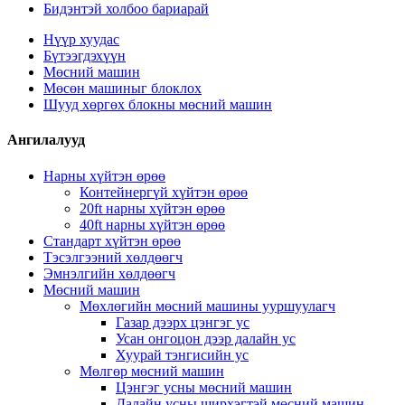
Бидэнтэй холбоо бариарай
Нүүр хуудас
Бүтээгдэхүүн
Мөсний машин
Мөсөн машиныг блоклох
Шууд хөргөх блокны мөсний машин
Ангилалууд
Нарны хүйтэн өрөө
Контейнергүй хүйтэн өрөө
20ft нарны хүйтэн өрөө
40ft нарны хүйтэн өрөө
Стандарт хүйтэн өрөө
Тэсэлгээний хөлдөөгч
Эмнэлгийн хөлдөөгч
Мөсний машин
Мөхлөгийн мөсний машины ууршуулагч
Газар дээрх цэнгэг ус
Усан онгоцон дээр далайн ус
Хуурай тэнгисийн ус
Мөлгөр мөсний машин
Цэнгэг усны мөсний машин
Далайн усны ширхэгтэй мөсний машин