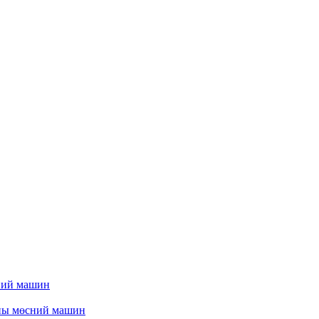
ний машин
ны мөсний машин