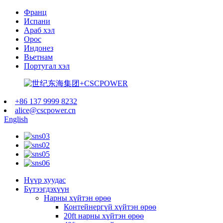
Франц
Испани
Араб хэл
Орос
Индонез
Вьетнам
Португал хэл
+86 137 9999 8232
alice@cscpower.cn
English
Нүүр хуудас
Бүтээгдэхүүн
Нарны хүйтэн өрөө
Контейнергүй хүйтэн өрөө
20ft нарны хүйтэн өрөө