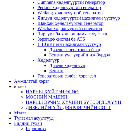
Cummins хөдөлгүүртэй генератор
Perkins хөдөлгүүртэй генератор
Weifang хөдөлгүүртэй генератор
Янгдун хөдөлгүүртэй цахилгаан үүсгүүр
Шанхай хөдөлгүүртэй генератор
Weichai хөдөлгүүртэй генератор
Чиргүүл ба хөнгөн цамхаг үүсгэгч
Зэрэгцээ систем ба ATS
1-10 кВт-ын цахилгаан үүсгүүр
Дизель генераторын багц
Бензин үүсгүүрийн иж бүрдэл
Хөдөлгүүр
Дизель хөдөлгүүр
Бензин
Генераторын сэлбэг хэрэгсэл
Амжилттай хэрэг
видео
НАРНЫ ХҮЙТЭН ӨРӨӨ
МӨСНИЙ МАШИН
НАРНЫ ЭРЧИМ ХҮЧНИЙ БҮТЭЭГДЭХҮҮН
ДИЗЕЛИЙН ҮЙЛДВЭРЛЭГЧИЙН СОГТ
Мэдээ
Түгээмэл асуултууд
Бидний тухай
Гэрчилгээ