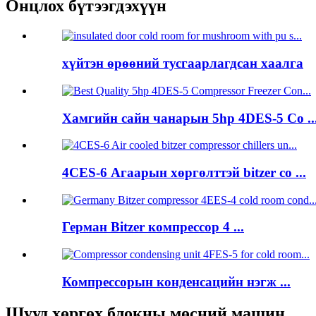
Онцлох бүтээгдэхүүн
хүйтэн өрөөний тусгаарлагдсан хаалга
Хамгийн сайн чанарын 5hp 4DES-5 Co ..
4CES-6 Агаарын хөргөлттэй bitzer co ...
Герман Bitzer компрессор 4 ...
Компрессорын конденсацийн нэгж ...
Шууд хөргөх блокны мөсний машин