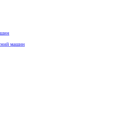
ашин
сний машин