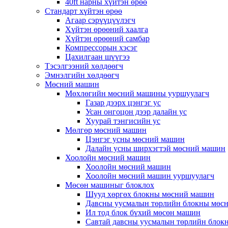
40ft нарны хүйтэн өрөө
Стандарт хүйтэн өрөө
Агаар сэрүүцүүлэгч
Хүйтэн өрөөний хаалга
Хүйтэн өрөөний самбар
Компрессорын хэсэг
Цахилгаан шүүгээ
Тэсэлгээний хөлдөөгч
Эмнэлгийн хөлдөөгч
Мөсний машин
Мөхлөгийн мөсний машины ууршуулагч
Газар дээрх цэнгэг ус
Усан онгоцон дээр далайн ус
Хуурай тэнгисийн ус
Мөлгөр мөсний машин
Цэнгэг усны мөсний машин
Далайн усны ширхэгтэй мөсний машин
Хоолойн мөсний машин
Хоолойн мөсний машин
Хоолойн мөсний машин ууршуулагч
Мөсөн машиныг блоклох
Шууд хөргөх блокны мөсний машин
Давсны уусмалын төрлийн блокны мөс
Ил тод блок бүхий мөсөн машин
Савтай давсны уусмалын төрлийн блок