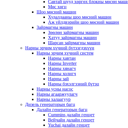
Савтай шууд хөргөх блокны мөсөн маш
Мөс хөгц
Шоо мөсний машин
Худалдааны шоо мөсний машин
Аж үйлдвэрийн шоо мөсний машин
Зайрмагны машин
Зөөлөн зайрмагны машин
Хатуу зайрмагны машин
Шарсан зайрмагны машин
Нарны эрчим хүчний бүтээгдэхүүн
Нарны эрчим хүчний систем
Нарны хавтан
Нарны Inverter
Нарны хянагч
Нарны холигч
Нарны зай
Нарны бэхэлгээний бүтэц
Нарны усны насос
Нарны агааржуулагч
Нарны халаагуур
Дизель генераторын багц
Далайн генераторын багц
Cummins далайн генцет
Вейчайн далайн генцет
Yuchai далайн генцет