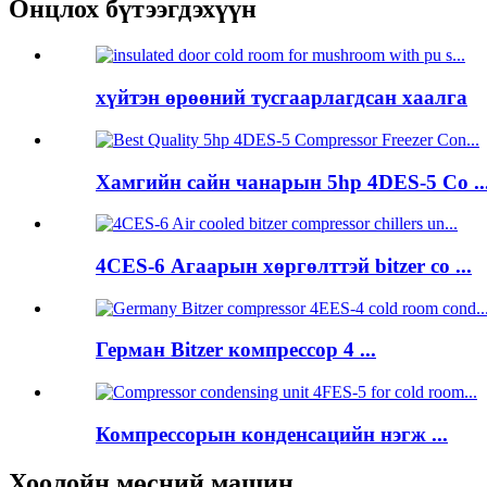
Онцлох бүтээгдэхүүн
хүйтэн өрөөний тусгаарлагдсан хаалга
Хамгийн сайн чанарын 5hp 4DES-5 Co ..
4CES-6 Агаарын хөргөлттэй bitzer co ...
Герман Bitzer компрессор 4 ...
Компрессорын конденсацийн нэгж ...
Хоолойн мөсний машин