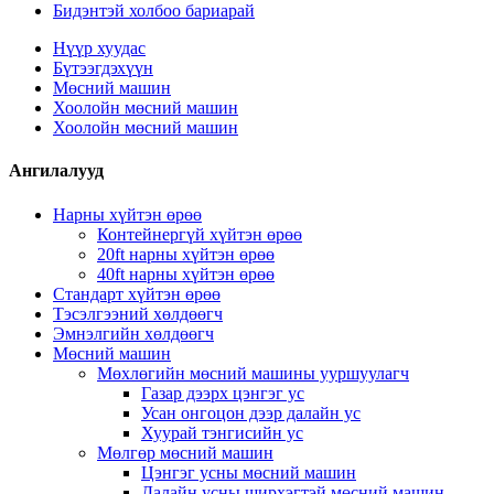
Бидэнтэй холбоо бариарай
Нүүр хуудас
Бүтээгдэхүүн
Мөсний машин
Хоолойн мөсний машин
Хоолойн мөсний машин
Ангилалууд
Нарны хүйтэн өрөө
Контейнергүй хүйтэн өрөө
20ft нарны хүйтэн өрөө
40ft нарны хүйтэн өрөө
Стандарт хүйтэн өрөө
Тэсэлгээний хөлдөөгч
Эмнэлгийн хөлдөөгч
Мөсний машин
Мөхлөгийн мөсний машины ууршуулагч
Газар дээрх цэнгэг ус
Усан онгоцон дээр далайн ус
Хуурай тэнгисийн ус
Мөлгөр мөсний машин
Цэнгэг усны мөсний машин
Далайн усны ширхэгтэй мөсний машин