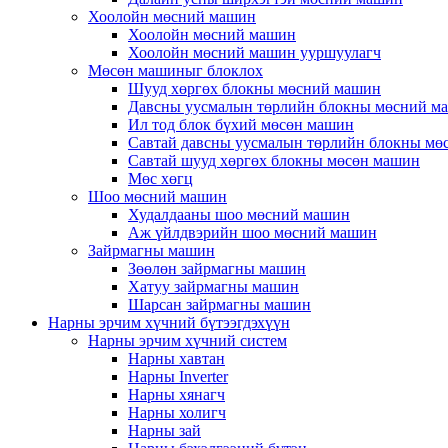
Хоолойн мөсний машин
Хоолойн мөсний машин
Хоолойн мөсний машин ууршуулагч
Мөсөн машиныг блоклох
Шууд хөргөх блокны мөсний машин
Давсны уусмалын төрлийн блокны мөсний м
Ил тод блок бүхий мөсөн машин
Савтай давсны уусмалын төрлийн блокны мө
Савтай шууд хөргөх блокны мөсөн машин
Мөс хөгц
Шоо мөсний машин
Худалдааны шоо мөсний машин
Аж үйлдвэрийн шоо мөсний машин
Зайрмагны машин
Зөөлөн зайрмагны машин
Хатуу зайрмагны машин
Шарсан зайрмагны машин
Нарны эрчим хүчний бүтээгдэхүүн
Нарны эрчим хүчний систем
Нарны хавтан
Нарны Inverter
Нарны хянагч
Нарны холигч
Нарны зай