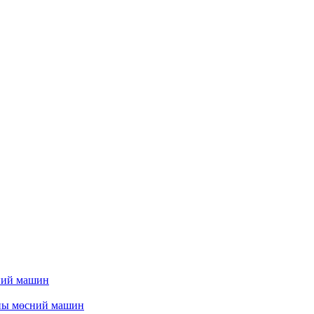
ний машин
ны мөсний машин