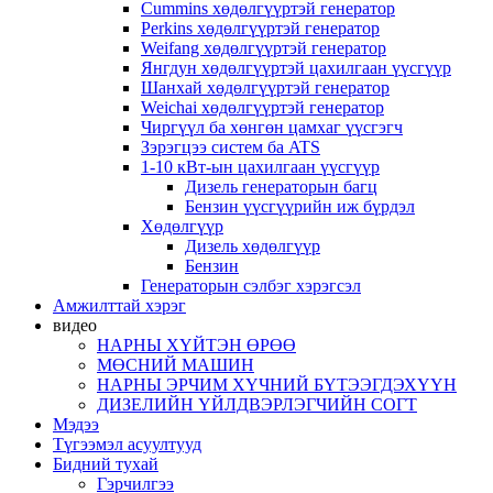
Cummins хөдөлгүүртэй генератор
Perkins хөдөлгүүртэй генератор
Weifang хөдөлгүүртэй генератор
Янгдун хөдөлгүүртэй цахилгаан үүсгүүр
Шанхай хөдөлгүүртэй генератор
Weichai хөдөлгүүртэй генератор
Чиргүүл ба хөнгөн цамхаг үүсгэгч
Зэрэгцээ систем ба ATS
1-10 кВт-ын цахилгаан үүсгүүр
Дизель генераторын багц
Бензин үүсгүүрийн иж бүрдэл
Хөдөлгүүр
Дизель хөдөлгүүр
Бензин
Генераторын сэлбэг хэрэгсэл
Амжилттай хэрэг
видео
НАРНЫ ХҮЙТЭН ӨРӨӨ
МӨСНИЙ МАШИН
НАРНЫ ЭРЧИМ ХҮЧНИЙ БҮТЭЭГДЭХҮҮН
ДИЗЕЛИЙН ҮЙЛДВЭРЛЭГЧИЙН СОГТ
Мэдээ
Түгээмэл асуултууд
Бидний тухай
Гэрчилгээ