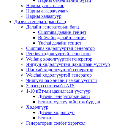
Нарны бэхэлгээний бүтэц
Нарны усны насос
Нарны агааржуулагч
Нарны халаагуур
Дизель генераторын багц
Далайн генераторын багц
Cummins далайн генцет
Вейчайн далайн генцет
Yuchai далайн генцет
Cummins хөдөлгүүртэй генератор
Perkins хөдөлгүүртэй генератор
Weifang хөдөлгүүртэй генератор
Янгдун хөдөлгүүртэй цахилгаан үүсгүүр
Шанхай хөдөлгүүртэй генератор
Weichai хөдөлгүүртэй генератор
Чиргүүл ба хөнгөн цамхаг үүсгэгч
Зэрэгцээ систем ба ATS
1-10 кВт-ын цахилгаан үүсгүүр
Дизель генераторын багц
Бензин үүсгүүрийн иж бүрдэл
Хөдөлгүүр
Дизель хөдөлгүүр
Бензин
Генераторын сэлбэг хэрэгсэл