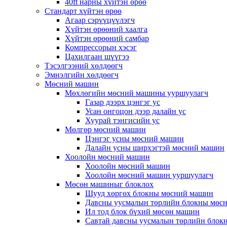
40ft нарны хүйтэн өрөө
Стандарт хүйтэн өрөө
Агаар сэрүүцүүлэгч
Хүйтэн өрөөний хаалга
Хүйтэн өрөөний самбар
Компрессорын хэсэг
Цахилгаан шүүгээ
Тэсэлгээний хөлдөөгч
Эмнэлгийн хөлдөөгч
Мөсний машин
Мөхлөгийн мөсний машины ууршуулагч
Газар дээрх цэнгэг ус
Усан онгоцон дээр далайн ус
Хуурай тэнгисийн ус
Мөлгөр мөсний машин
Цэнгэг усны мөсний машин
Далайн усны ширхэгтэй мөсний машин
Хоолойн мөсний машин
Хоолойн мөсний машин
Хоолойн мөсний машин ууршуулагч
Мөсөн машиныг блоклох
Шууд хөргөх блокны мөсний машин
Давсны уусмалын төрлийн блокны мөс
Ил тод блок бүхий мөсөн машин
Савтай давсны уусмалын төрлийн блок