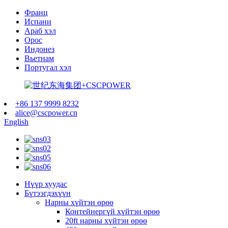
Франц
Испани
Араб хэл
Орос
Индонез
Вьетнам
Португал хэл
+86 137 9999 8232
alice@cscpower.cn
English
Нүүр хуудас
Бүтээгдэхүүн
Нарны хүйтэн өрөө
Контейнергүй хүйтэн өрөө
20ft нарны хүйтэн өрөө