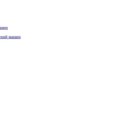
ашин
сний машин