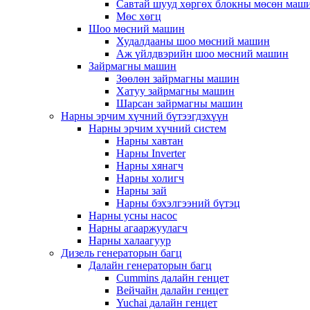
Савтай шууд хөргөх блокны мөсөн маш
Мөс хөгц
Шоо мөсний машин
Худалдааны шоо мөсний машин
Аж үйлдвэрийн шоо мөсний машин
Зайрмагны машин
Зөөлөн зайрмагны машин
Хатуу зайрмагны машин
Шарсан зайрмагны машин
Нарны эрчим хүчний бүтээгдэхүүн
Нарны эрчим хүчний систем
Нарны хавтан
Нарны Inverter
Нарны хянагч
Нарны холигч
Нарны зай
Нарны бэхэлгээний бүтэц
Нарны усны насос
Нарны агааржуулагч
Нарны халаагуур
Дизель генераторын багц
Далайн генераторын багц
Cummins далайн генцет
Вейчайн далайн генцет
Yuchai далайн генцет