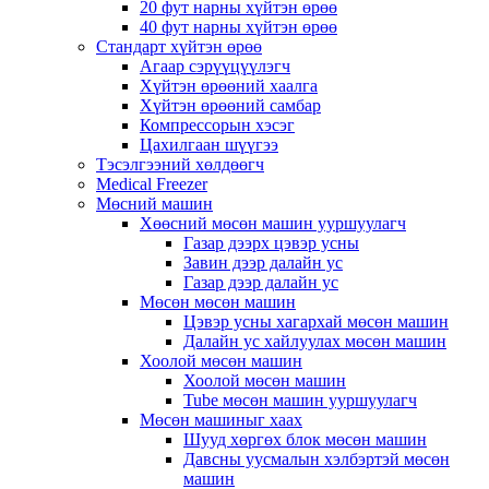
20 фут нарны хүйтэн өрөө
40 фут нарны хүйтэн өрөө
Стандарт хүйтэн өрөө
Агаар сэрүүцүүлэгч
Хүйтэн өрөөний хаалга
Хүйтэн өрөөний самбар
Компрессорын хэсэг
Цахилгаан шүүгээ
Тэсэлгээний хөлдөөгч
Medical Freezer
Мөсний машин
Хөөсний мөсөн машин ууршуулагч
Газар дээрх цэвэр усны
Завин дээр далайн ус
Газар дээр далайн ус
Мөсөн мөсөн машин
Цэвэр усны хагархай мөсөн машин
Далайн ус хайлуулах мөсөн машин
Хоолой мөсөн машин
Хоолой мөсөн машин
Tube мөсөн машин ууршуулагч
Мөсөн машиныг хаах
Шууд хөргөх блок мөсөн машин
Давсны уусмалын хэлбэртэй мөсөн
машин