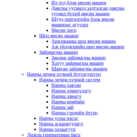
Ил тод блок мөсөн машин
Давсны уусмалд хадгалсан давсны
уусмал бүхий мөсөн машин
Шууд хөргөлтийн блок мөсөн
машиныг агуулах
Мөсөн хөгц
Шоо мөсөн машин
Арилжааны шоо мөсөн машин
Аж үйлдвэрийн шоо мөсөн машин
Зайрмагны машин
Зөөлөн зайрмагны машин
Хатуу зайрмагны машин
Шарсан зайрмагны машин
Нарны эрчим хүчний бүтээгдэхүүн
Нарны эрчим хүчний систем
Нарны хавтан
Нарны хөрвүүлэгч
Нарны хянагч
Нарны комбайн
Нарны зай
Нарны гэрлийн бүтэц
Нарны усны насос
Нарны агааржуулагч
Нарны халаагуур
Дизель генераторын багц