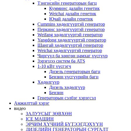
Тэнгисийн генераторын багц
Кумминс далайн генетик
Weichai далайн генетик
Ючай далайн генетик
Cummins хөдөлгүүртэй генератор
Перкинс хөдөлгүүртэй генератор
Weifang хөдөлгүүртэй генератор
Yangdong хөдөлгүүртэй генератор
Шангай хөдөлгүүртэй генератор
Weichai хөдөлгүүртэй генератор
Чиргүүл ба хөнгөн цамхаг үүсгүүр
Зэрэгцээ систем ба ATS
1-10 кВт үүсгэгч
Дизель генераторын багц
Бензин үүсгүүрийн багц
Хөдөлгүүр
Дизель хөдөлгүүр
Бензин
Генераторын сэлбэг хэрэгсэл
Амжилттай хэрэг
видео
ЗАЛУУСЫГ ЗӨВХӨН
ICE МАШИН
ЭРЧИМ ХҮЧНИЙ БҮТЭЭГДЭХҮҮН
ДИЗЕЛИЙН ГЕНЕРАТОРЫН СУРГАЛТ