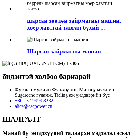
шарсан зөөлөн зайрмагны машин,
хоёр хавтгай тавган бүхий ...
Шарсан зайрмагны машин
бидэнтэй холбоо бариарай
Фужиан мужийн Фучжоу хот, Минхоу мужийн
Sugarcane гудамж, Tieling аж үйлдвэрийн бүс
+86 137 9999 8232
alice@cscpower.cn
ШАЛГАЛТ
Манай бүтээгдэхүүний талаархи мэдээлэл эсвэл