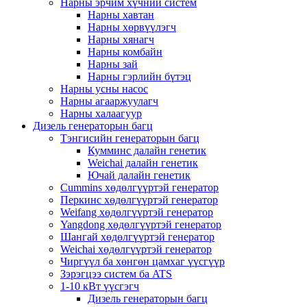
Нарны эрчим хүчний систем
Нарны хавтан
Нарны хөрвүүлэгч
Нарны хянагч
Нарны комбайн
Нарны зай
Нарны гэрлийн бүтэц
Нарны усны насос
Нарны агааржуулагч
Нарны халаагуур
Дизель генераторын багц
Тэнгисийн генераторын багц
Кумминс далайн генетик
Weichai далайн генетик
Ючай далайн генетик
Cummins хөдөлгүүртэй генератор
Перкинс хөдөлгүүртэй генератор
Weifang хөдөлгүүртэй генератор
Yangdong хөдөлгүүртэй генератор
Шангай хөдөлгүүртэй генератор
Weichai хөдөлгүүртэй генератор
Чиргүүл ба хөнгөн цамхаг үүсгүүр
Зэрэгцээ систем ба ATS
1-10 кВт үүсгэгч
Дизель генераторын багц