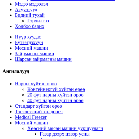
Мэдээ мэдээлэл
Асуултууд
Бидний тухай
Гэрчилгээ
Холбоо барих
Нүүр хуудас
Бүтээгдэхүүн
Мөсний машин
Зайрмагны машин
Шарсан зайрмагны машин
Ангилалууд
Нарны хүйтэн өрөө
Контейнергүй хүйтэн өрөө
20 фут нарны хүйтэн өрөө
40 фут нарны хүйтэн өрөө
Стандарт хүйтэн өрөө
Тэсэлгээний хөлдөөгч
Medical Freezer
Мөсний машин
Хөөсний мөсөн машин ууршуулагч
Газар дээрх цэвэр усны