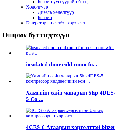
Бензин үүсгүүрийн багц
Хөдөлгүүр
Дизель хөдөлгүүр
Бензин
Генераторын сэлбэг хэрэгсэл
Онцлох бүтээгдэхүүн
insulated door cold room fo...
Хамгийн сайн чанарын 5hp 4DES-
5 Co ...
4CES-6 Агаарын хөргөлттэй bitzer