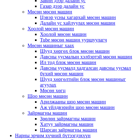
Завин дээр далайн ус
Газар дээр далайн ус
Мөсөн мөсөн машин
Цэвэр усны хагархай мөсөн машин
Далайн ус хайлуулах мөсөн машин
Хоолой мөсөн машин
Хоолой мөсөн машин
Tube мөсөн машин ууршуулагч
Мөсөн машиныг хаах
Шууд хөргөх блок мөсөн машин
Давсны уусмалын хэлбэртэй мөсөн машин
Ил тод блок мөсөн машин
Давсны уусмалд хадгалсан давсны уусмал
бүхий мөсөн машин
Шууд хөргөлтийн блок мөсөн машиныг
агуулах
Мөсөн хөгц
Шоо мөсөн машин
Арилжааны шоо мөсөн машин
Аж үйлдвэрийн шоо мөсөн машин
Зайрмагны машин
Зөөлөн зайрмагны машин
Хатуу зайрмагны машин
Шарсан зайрмагны машин
Нарны эрчим хүчний бүтээгдэхүүн