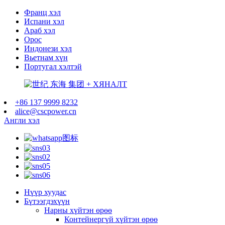
Франц хэл
Испани хэл
Араб хэл
Орос
Индонези хэл
Вьетнам хүн
Португал хэлтэй
+86 137 9999 8232
alice@cscpower.cn
Англи хэл
Нүүр хуудас
Бүтээгдэхүүн
Нарны хүйтэн өрөө
Контейнергүй хүйтэн өрөө