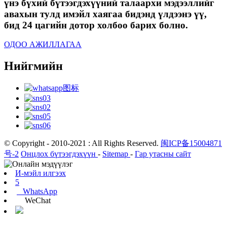
үнэ бүхий бүтээгдэхүүний талаархи мэдээллийг
авахын тулд имэйл хаягаа бидэнд үлдээнэ үү,
бид 24 цагийн дотор холбоо барих болно.
ОДОО АЖИЛЛАГАА
Нийгмийн
© Copyright - 2010-2021 : All Rights Reserved.
闽ICP备15004871
号-2
Онцлох бүтээгдэхүүн
-
Sitemap
-
Гар утасны сайт
И-мэйл илгээх
5
WhatsApp
WeChat