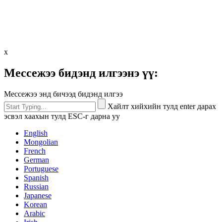
х
Мессежээ бидэнд илгээнэ үү:
Мессежээ энд бичээд бидэнд илгээ
Хайлт хийхийн тулд enter дарах
эсвэл хаахын тулд ESC-г дарна уу
English
Mongolian
French
German
Portuguese
Spanish
Russian
Japanese
Korean
Arabic