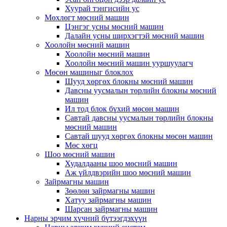
Хуурай тэнгисийн ус
Мөхлөгт мөсний машин
Цэнгэг усны мөсний машин
Далайн усны ширхэгтэй мөсний машин
Хоолойн мөсний машин
Хоолойн мөсний машин
Хоолойн мөсний машин ууршуулагч
Мөсөн машиныг блоклох
Шууд хөргөх блокны мөсний машин
Давсны уусмалын төрлийн блокны мөсний
машин
Ил тод блок бүхий мөсөн машин
Савтай давсны уусмалын төрлийн блокны
мөсний машин
Савтай шууд хөргөх блокны мөсөн машин
Мөс хөгц
Шоо мөсний машин
Худалдааны шоо мөсний машин
Аж үйлдвэрийн шоо мөсний машин
Зайрмагны машин
Зөөлөн зайрмагны машин
Хатуу зайрмагны машин
Шарсан зайрмагны машин
Нарны эрчим хүчний бүтээгдэхүүн