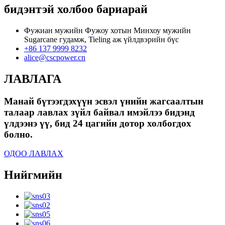
бидэнтэй холбоо бариарай
Фужиан мужийн Фужоу хотын Минхоу мужийн
Sugarcane гудамж, Tieling аж үйлдвэрийн бүс
+86 137 9999 8232
alice@cscpower.cn
ЛАВЛАГА
Манай бүтээгдэхүүн эсвэл үнийн жагсаалтын
талаар лавлах зүйл байвал имэйлээ бидэнд
үлдээнэ үү, бид 24 цагийн дотор холбогдох
болно.
ОДОО ЛАВЛАХ
Нийгмийн