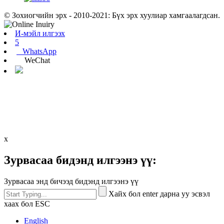
© Зохиогчийн эрх - 2010-2021: Бүх эрх хуулиар хамгаалагдсан.
И-мэйл илгээх
5
WhatsApp
WeChat
x
Зурвасаа бидэнд илгээнэ үү:
Зурвасаа энд бичээд бидэнд илгээнэ үү
Хайх бол enter дарна уу эсвэл
хаах бол ESC
English