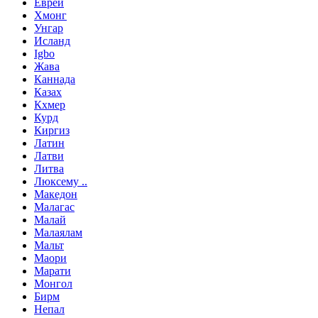
Еврей
Хмонг
Унгар
Исланд
Igbo
Жава
Каннада
Казах
Кхмер
Курд
Киргиз
Латин
Латви
Литва
Люксему ..
Македон
Малагас
Малай
Малаялам
Мальт
Маори
Марати
Монгол
Бирм
Непал