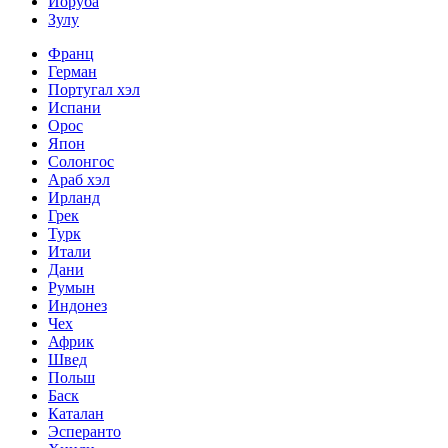
Йоруба
Зулу
Франц
Герман
Португал хэл
Испани
Орос
Япон
Солонгос
Араб хэл
Ирланд
Грек
Турк
Итали
Дани
Румын
Индонез
Чех
Африк
Швед
Польш
Баск
Каталан
Эсперанто