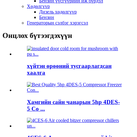
Бензин үүсгүүрийн иж бүрдэл
Хөдөлгүүр
Дизель хөдөлгүүр
Бензин
Генераторын сэлбэг хэрэгсэл
Онцлох бүтээгдэхүүн
хүйтэн өрөөний тусгаарлагдсан
хаалга
Хамгийн сайн чанарын 5hp 4DES-
5 Co ...