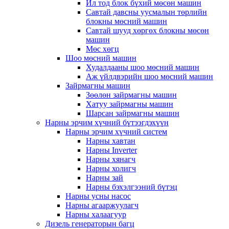
Ил тод блок бүхий мөсөн машин
Савтай давсны уусмалын төрлийн
блокны мөсний машин
Савтай шууд хөргөх блокны мөсөн
машин
Мөс хөгц
Шоо мөсний машин
Худалдааны шоо мөсний машин
Аж үйлдвэрийн шоо мөсний машин
Зайрмагны машин
Зөөлөн зайрмагны машин
Хатуу зайрмагны машин
Шарсан зайрмагны машин
Нарны эрчим хүчний бүтээгдэхүүн
Нарны эрчим хүчний систем
Нарны хавтан
Нарны Inverter
Нарны хянагч
Нарны холигч
Нарны зай
Нарны бэхэлгээний бүтэц
Нарны усны насос
Нарны агааржуулагч
Нарны халаагуур
Дизель генераторын багц