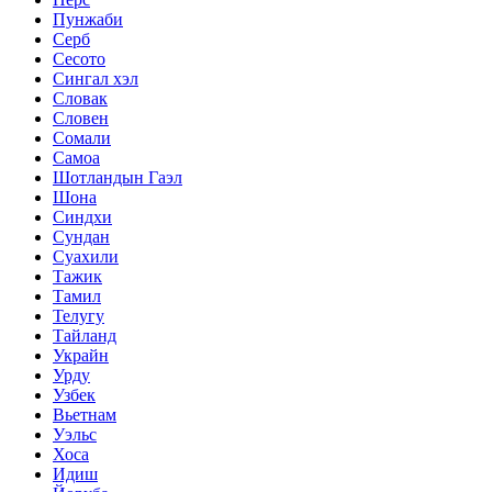
Пунжаби
Серб
Сесото
Сингал хэл
Словак
Словен
Сомали
Самоа
Шотландын Гаэл
Шона
Синдхи
Сундан
Суахили
Тажик
Тамил
Телугу
Тайланд
Украйн
Урду
Узбек
Вьетнам
Уэльс
Хоса
Идиш