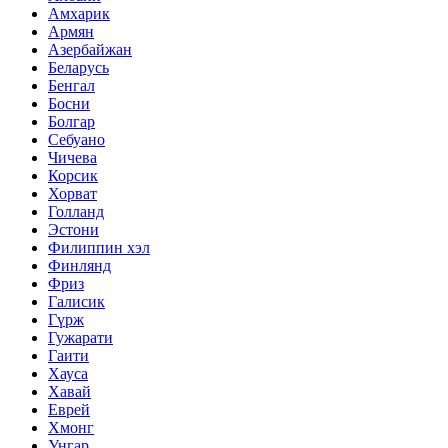
Амхарик
Армян
Азербайжан
Беларусь
Бенгал
Босни
Болгар
Себуано
Чичева
Корсик
Хорват
Голланд
Эстони
Филиппин хэл
Финлянд
Фриз
Галисик
Гүрж
Гужарати
Гаити
Хауса
Хавай
Еврей
Хмонг
Унгар