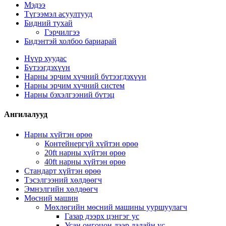
Мэдээ
Түгээмэл асуултууд
Бидний тухай
Гэрчилгээ
Бидэнтэй холбоо бариарай
Нүүр хуудас
Бүтээгдэхүүн
Нарны эрчим хүчний бүтээгдэхүүн
Нарны эрчим хүчний систем
Нарны бэхэлгээний бүтэц
Ангилалууд
Нарны хүйтэн өрөө
Контейнергүй хүйтэн өрөө
20ft нарны хүйтэн өрөө
40ft нарны хүйтэн өрөө
Стандарт хүйтэн өрөө
Тэсэлгээний хөлдөөгч
Эмнэлгийн хөлдөөгч
Мөсний машин
Мөхлөгийн мөсний машины ууршуулагч
Газар дээрх цэнгэг ус
Усан онгоцон дээр далайн ус