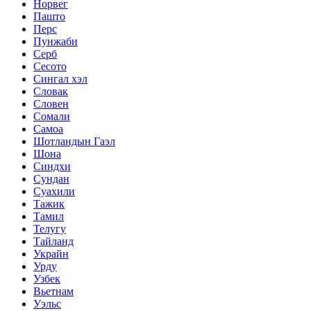
Норвег
Пашто
Перс
Пунжаби
Серб
Сесото
Сингал хэл
Словак
Словен
Сомали
Самоа
Шотландын Гаэл
Шона
Синдхи
Сундан
Суахили
Тажик
Тамил
Телугу
Тайланд
Украйн
Урду
Узбек
Вьетнам
Уэльс