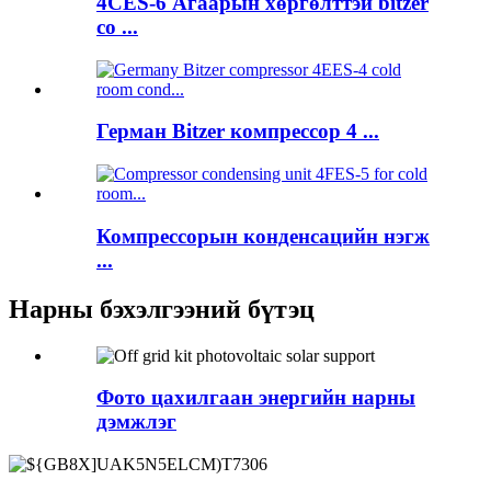
4CES-6 Агаарын хөргөлттэй bitzer
co ...
Герман Bitzer компрессор 4 ...
Компрессорын конденсацийн нэгж
...
Нарны бэхэлгээний бүтэц
Фото цахилгаан энергийн нарны
дэмжлэг