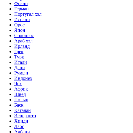
Франц
Герман
Португал хэл
Испани
Орос
Япон
Солонгос
Араб хэл
Ирланд
Грек
Турк
Итали
Дани
Румын
Индонез
Чех
Африк
Швед
Польш
Баск
Каталан
Эсперанто
Хинди
Лаос
Албани