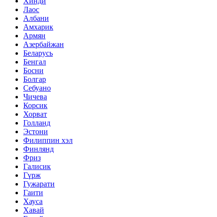
Хинди
Лаос
Албани
Амхарик
Армян
Азербайжан
Беларусь
Бенгал
Босни
Болгар
Себуано
Чичева
Корсик
Хорват
Голланд
Эстони
Филиппин хэл
Финлянд
Фриз
Галисик
Гүрж
Гужарати
Гаити
Хауса
Хавай