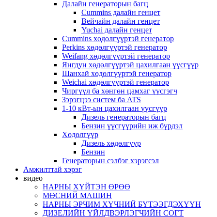
Далайн генераторын багц
Cummins далайн генцет
Вейчайн далайн генцет
Yuchai далайн генцет
Cummins хөдөлгүүртэй генератор
Perkins хөдөлгүүртэй генератор
Weifang хөдөлгүүртэй генератор
Янгдун хөдөлгүүртэй цахилгаан үүсгүүр
Шанхай хөдөлгүүртэй генератор
Weichai хөдөлгүүртэй генератор
Чиргүүл ба хөнгөн цамхаг үүсгэгч
Зэрэгцээ систем ба ATS
1-10 кВт-ын цахилгаан үүсгүүр
Дизель генераторын багц
Бензин үүсгүүрийн иж бүрдэл
Хөдөлгүүр
Дизель хөдөлгүүр
Бензин
Генераторын сэлбэг хэрэгсэл
Амжилттай хэрэг
видео
НАРНЫ ХҮЙТЭН ӨРӨӨ
МӨСНИЙ МАШИН
НАРНЫ ЭРЧИМ ХҮЧНИЙ БҮТЭЭГДЭХҮҮН
ДИЗЕЛИЙН ҮЙЛДВЭРЛЭГЧИЙН СОГТ