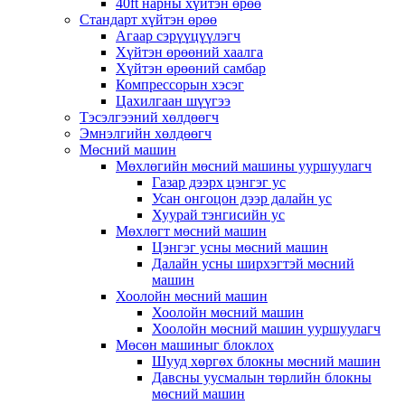
40ft нарны хүйтэн өрөө
Стандарт хүйтэн өрөө
Агаар сэрүүцүүлэгч
Хүйтэн өрөөний хаалга
Хүйтэн өрөөний самбар
Компрессорын хэсэг
Цахилгаан шүүгээ
Тэсэлгээний хөлдөөгч
Эмнэлгийн хөлдөөгч
Мөсний машин
Мөхлөгийн мөсний машины ууршуулагч
Газар дээрх цэнгэг ус
Усан онгоцон дээр далайн ус
Хуурай тэнгисийн ус
Мөхлөгт мөсний машин
Цэнгэг усны мөсний машин
Далайн усны ширхэгтэй мөсний
машин
Хоолойн мөсний машин
Хоолойн мөсний машин
Хоолойн мөсний машин ууршуулагч
Мөсөн машиныг блоклох
Шууд хөргөх блокны мөсний машин
Давсны уусмалын төрлийн блокны
мөсний машин