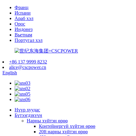
Франц
Испани
Араб хэл
Орос
Индонез
Вьетнам
Португал хэл
+86 137 9999 8232
alice@cscpower.cn
English
Нүүр хуудас
Бүтээгдэхүүн
Нарны хүйтэн өрөө
Контейнергүй хүйтэн өрөө
20ft нарны хүйтэн өрөө