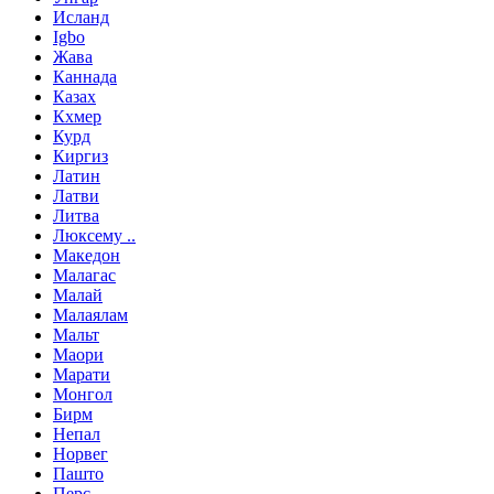
Исланд
Igbo
Жава
Каннада
Казах
Кхмер
Курд
Киргиз
Латин
Латви
Литва
Люксему ..
Македон
Малагас
Малай
Малаялам
Мальт
Маори
Марати
Монгол
Бирм
Непал
Норвег
Пашто
Перс