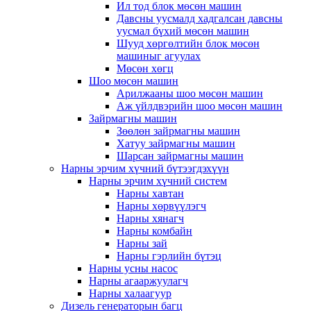
Ил тод блок мөсөн машин
Давсны уусмалд хадгалсан давсны
уусмал бүхий мөсөн машин
Шууд хөргөлтийн блок мөсөн
машиныг агуулах
Мөсөн хөгц
Шоо мөсөн машин
Арилжааны шоо мөсөн машин
Аж үйлдвэрийн шоо мөсөн машин
Зайрмагны машин
Зөөлөн зайрмагны машин
Хатуу зайрмагны машин
Шарсан зайрмагны машин
Нарны эрчим хүчний бүтээгдэхүүн
Нарны эрчим хүчний систем
Нарны хавтан
Нарны хөрвүүлэгч
Нарны хянагч
Нарны комбайн
Нарны зай
Нарны гэрлийн бүтэц
Нарны усны насос
Нарны агааржуулагч
Нарны халаагуур
Дизель генераторын багц