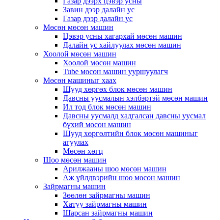
Газар дээрх цэвэр усны
Завин дээр далайн ус
Газар дээр далайн ус
Мөсөн мөсөн машин
Цэвэр усны хагархай мөсөн машин
Далайн ус хайлуулах мөсөн машин
Хоолой мөсөн машин
Хоолой мөсөн машин
Tube мөсөн машин ууршуулагч
Мөсөн машиныг хаах
Шууд хөргөх блок мөсөн машин
Давсны уусмалын хэлбэртэй мөсөн машин
Ил тод блок мөсөн машин
Давсны уусмалд хадгалсан давсны уусмал
бүхий мөсөн машин
Шууд хөргөлтийн блок мөсөн машиныг
агуулах
Мөсөн хөгц
Шоо мөсөн машин
Арилжааны шоо мөсөн машин
Аж үйлдвэрийн шоо мөсөн машин
Зайрмагны машин
Зөөлөн зайрмагны машин
Хатуу зайрмагны машин
Шарсан зайрмагны машин