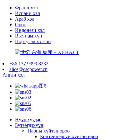
Франц хэл
Испани хэл
Араб хэл
Орос
Индонези хэл
Вьетнам хүн
Португал хэлтэй
+86 137 9999 8232
alice@cscpower.cn
Англи хэл
Нүүр хуудас
Бүтээгдэхүүн
Нарны хүйтэн өрөө
Контейнергүй хүйтэн өрөө