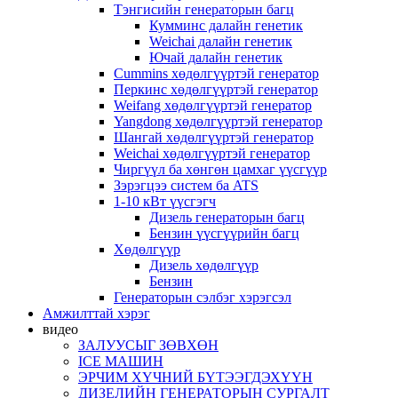
Тэнгисийн генераторын багц
Кумминс далайн генетик
Weichai далайн генетик
Ючай далайн генетик
Cummins хөдөлгүүртэй генератор
Перкинс хөдөлгүүртэй генератор
Weifang хөдөлгүүртэй генератор
Yangdong хөдөлгүүртэй генератор
Шангай хөдөлгүүртэй генератор
Weichai хөдөлгүүртэй генератор
Чиргүүл ба хөнгөн цамхаг үүсгүүр
Зэрэгцээ систем ба ATS
1-10 кВт үүсгэгч
Дизель генераторын багц
Бензин үүсгүүрийн багц
Хөдөлгүүр
Дизель хөдөлгүүр
Бензин
Генераторын сэлбэг хэрэгсэл
Амжилттай хэрэг
видео
ЗАЛУУСЫГ ЗӨВХӨН
ICE МАШИН
ЭРЧИМ ХҮЧНИЙ БҮТЭЭГДЭХҮҮН
ДИЗЕЛИЙН ГЕНЕРАТОРЫН СУРГАЛТ