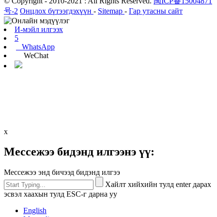
© Copyright - 2010-2021 : All Rights Reserved.
闽ICP备15004871
号-2
Онцлох бүтээгдэхүүн
-
Sitemap
-
Гар утасны сайт
И-мэйл илгээх
5
WhatsApp
WeChat
х
Мессежээ бидэнд илгээнэ үү:
Мессежээ энд бичээд бидэнд илгээ
Хайлт хийхийн тулд enter дарах
эсвэл хаахын тулд ESC-г дарна уу
English