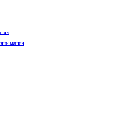
ашин
сний машин