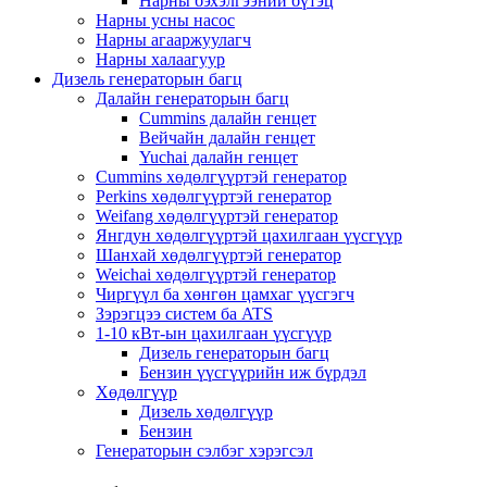
Нарны бэхэлгээний бүтэц
Нарны усны насос
Нарны агааржуулагч
Нарны халаагуур
Дизель генераторын багц
Далайн генераторын багц
Cummins далайн генцет
Вейчайн далайн генцет
Yuchai далайн генцет
Cummins хөдөлгүүртэй генератор
Perkins хөдөлгүүртэй генератор
Weifang хөдөлгүүртэй генератор
Янгдун хөдөлгүүртэй цахилгаан үүсгүүр
Шанхай хөдөлгүүртэй генератор
Weichai хөдөлгүүртэй генератор
Чиргүүл ба хөнгөн цамхаг үүсгэгч
Зэрэгцээ систем ба ATS
1-10 кВт-ын цахилгаан үүсгүүр
Дизель генераторын багц
Бензин үүсгүүрийн иж бүрдэл
Хөдөлгүүр
Дизель хөдөлгүүр
Бензин
Генераторын сэлбэг хэрэгсэл