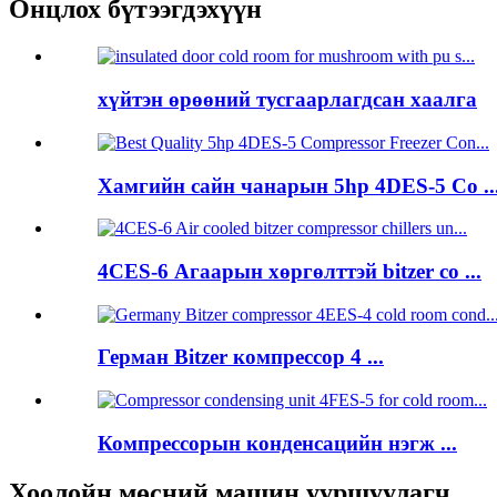
Онцлох бүтээгдэхүүн
хүйтэн өрөөний тусгаарлагдсан хаалга
Хамгийн сайн чанарын 5hp 4DES-5 Co ..
4CES-6 Агаарын хөргөлттэй bitzer co ...
Герман Bitzer компрессор 4 ...
Компрессорын конденсацийн нэгж ...
Хоолойн мөсний машин ууршуулагч