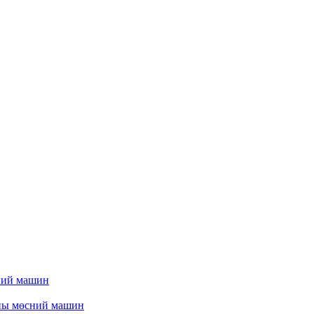
ний машин
ны мөсний машин