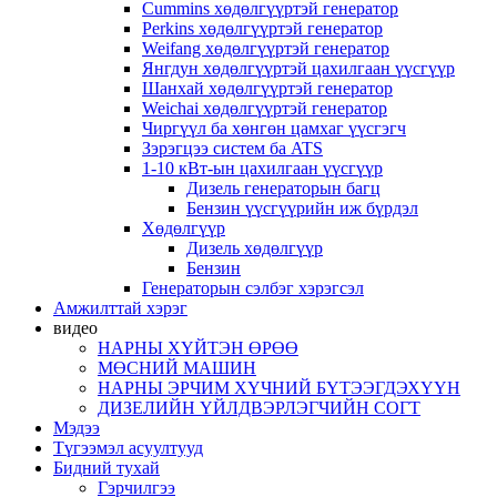
Cummins хөдөлгүүртэй генератор
Perkins хөдөлгүүртэй генератор
Weifang хөдөлгүүртэй генератор
Янгдун хөдөлгүүртэй цахилгаан үүсгүүр
Шанхай хөдөлгүүртэй генератор
Weichai хөдөлгүүртэй генератор
Чиргүүл ба хөнгөн цамхаг үүсгэгч
Зэрэгцээ систем ба ATS
1-10 кВт-ын цахилгаан үүсгүүр
Дизель генераторын багц
Бензин үүсгүүрийн иж бүрдэл
Хөдөлгүүр
Дизель хөдөлгүүр
Бензин
Генераторын сэлбэг хэрэгсэл
Амжилттай хэрэг
видео
НАРНЫ ХҮЙТЭН ӨРӨӨ
МӨСНИЙ МАШИН
НАРНЫ ЭРЧИМ ХҮЧНИЙ БҮТЭЭГДЭХҮҮН
ДИЗЕЛИЙН ҮЙЛДВЭРЛЭГЧИЙН СОГТ
Мэдээ
Түгээмэл асуултууд
Бидний тухай
Гэрчилгээ