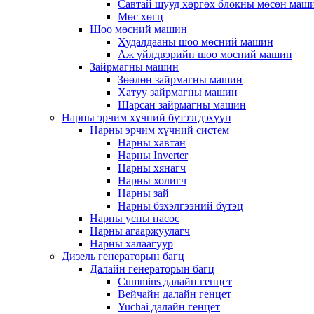
Савтай шууд хөргөх блокны мөсөн маш
Мөс хөгц
Шоо мөсний машин
Худалдааны шоо мөсний машин
Аж үйлдвэрийн шоо мөсний машин
Зайрмагны машин
Зөөлөн зайрмагны машин
Хатуу зайрмагны машин
Шарсан зайрмагны машин
Нарны эрчим хүчний бүтээгдэхүүн
Нарны эрчим хүчний систем
Нарны хавтан
Нарны Inverter
Нарны хянагч
Нарны холигч
Нарны зай
Нарны бэхэлгээний бүтэц
Нарны усны насос
Нарны агааржуулагч
Нарны халаагуур
Дизель генераторын багц
Далайн генераторын багц
Cummins далайн генцет
Вейчайн далайн генцет
Yuchai далайн генцет