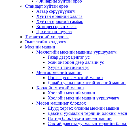
40ft нарны хүйтэн өрөө
Стандарт хүйтэн өрөө
Агаар сэрүүцүүлэгч
Хүйтэн өрөөний хаалга
Хүйтэн өрөөний самбар
Компрессорын хэсэг
Цахилгаан шүүгээ
Тэсэлгээний хөлдөөгч
Эмнэлгийн хөлдөөгч
Мөсний машин
Мөхлөгийн мөсний машины ууршуулагч
Газар дээрх цэнгэг ус
Усан онгоцон дээр далайн ус
Хуурай тэнгисийн ус
Мөлгөр мөсний машин
Цэнгэг усны мөсний машин
Далайн усны ширхэгтэй мөсний машин
Хоолойн мөсний машин
Хоолойн мөсний машин
Хоолойн мөсний машин ууршуулагч
Мөсөн машиныг блоклох
Шууд хөргөх блокны мөсний машин
Давсны уусмалын төрлийн блокны мөс
Ил тод блок бүхий мөсөн машин
Савтай давсны уусмалын төрлийн блок