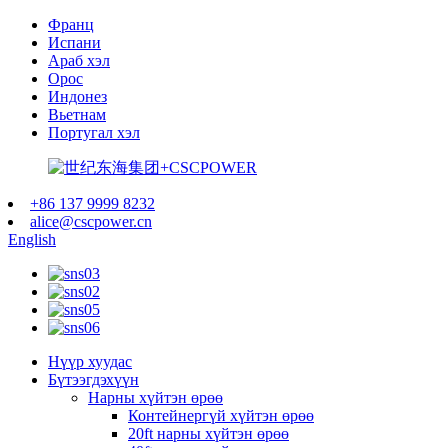
Франц
Испани
Араб хэл
Орос
Индонез
Вьетнам
Португал хэл
+86 137 9999 8232
alice@cscpower.cn
English
Нүүр хуудас
Бүтээгдэхүүн
Нарны хүйтэн өрөө
Контейнергүй хүйтэн өрөө
20ft нарны хүйтэн өрөө