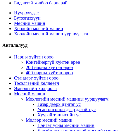
Бидэнтэй холбоо бариарай
Нүүр хуудас
Бүтээгдэхүүн
Мөсний машин
Хоолойн мөсний машин
Хоолойн мөсний машин ууршуулагч
Ангилалууд
Нарны хүйтэн өрөө
Контейнергүй хүйтэн өрөө
20ft нарны хүйтэн өрөө
40ft нарны хүйтэн өрөө
Стандарт хүйтэн өрөө
Тэсэлгээний хөлдөөгч
Эмнэлгийн хөлдөөгч
Мөсний машин
Мөхлөгийн мөсний машины ууршуулагч
Газар дээрх цэнгэг ус
Усан онгоцон дээр далайн ус
Хуурай тэнгисийн ус
Мөлгөр мөсний машин
Цэнгэг усны мөсний машин
Далайн усны ширхэгтэй мөсний машин