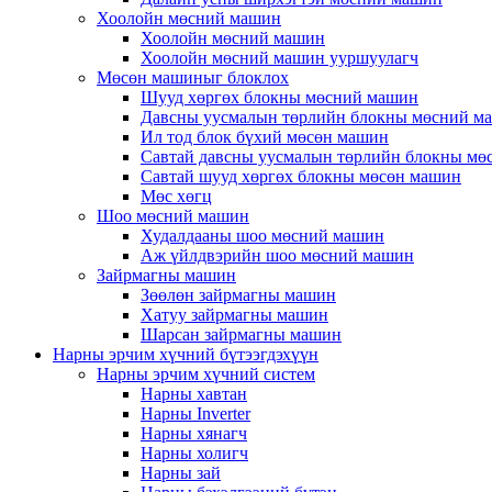
Хоолойн мөсний машин
Хоолойн мөсний машин
Хоолойн мөсний машин ууршуулагч
Мөсөн машиныг блоклох
Шууд хөргөх блокны мөсний машин
Давсны уусмалын төрлийн блокны мөсний м
Ил тод блок бүхий мөсөн машин
Савтай давсны уусмалын төрлийн блокны мө
Савтай шууд хөргөх блокны мөсөн машин
Мөс хөгц
Шоо мөсний машин
Худалдааны шоо мөсний машин
Аж үйлдвэрийн шоо мөсний машин
Зайрмагны машин
Зөөлөн зайрмагны машин
Хатуу зайрмагны машин
Шарсан зайрмагны машин
Нарны эрчим хүчний бүтээгдэхүүн
Нарны эрчим хүчний систем
Нарны хавтан
Нарны Inverter
Нарны хянагч
Нарны холигч
Нарны зай