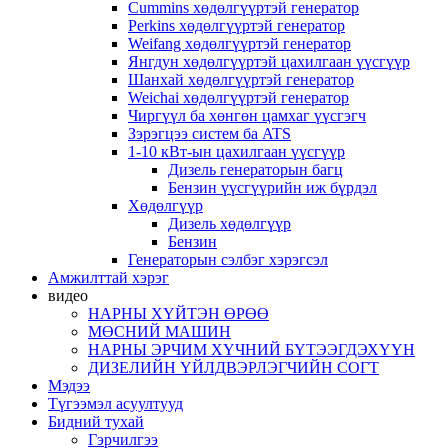
Cummins хөдөлгүүртэй генератор
Perkins хөдөлгүүртэй генератор
Weifang хөдөлгүүртэй генератор
Янгдун хөдөлгүүртэй цахилгаан үүсгүүр
Шанхай хөдөлгүүртэй генератор
Weichai хөдөлгүүртэй генератор
Чиргүүл ба хөнгөн цамхаг үүсгэгч
Зэрэгцээ систем ба ATS
1-10 кВт-ын цахилгаан үүсгүүр
Дизель генераторын багц
Бензин үүсгүүрийн иж бүрдэл
Хөдөлгүүр
Дизель хөдөлгүүр
Бензин
Генераторын сэлбэг хэрэгсэл
Амжилттай хэрэг
видео
НАРНЫ ХҮЙТЭН ӨРӨӨ
МӨСНИЙ МАШИН
НАРНЫ ЭРЧИМ ХҮЧНИЙ БҮТЭЭГДЭХҮҮН
ДИЗЕЛИЙН ҮЙЛДВЭРЛЭГЧИЙН СОГТ
Мэдээ
Түгээмэл асуултууд
Бидний тухай
Гэрчилгээ