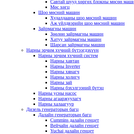
Савтай шууд хөргөх блокны мөсөн маш
Мөс хөгц
Шоо мөсний машин
Худалдааны шоо мөсний машин
Аж үйлдвэрийн шоо мөсний машин
Зайрмагны машин
Зөөлөн зайрмагны машин
Хатуу зайрмагны машин
Шарсан зайрмагны машин
Нарны эрчим хүчний бүтээгдэхүүн
Нарны эрчим хүчний систем
Нарны хавтан
Нарны Inverter
Нарны хянагч
Нарны холигч
Нарны зай
Нарны бэхэлгээний бүтэц
Нарны усны насос
Нарны агааржуулагч
Нарны халаагуур
Дизель генераторын багц
Далайн генераторын багц
Cummins далайн генцет
Вейчайн далайн генцет
Yuchai далайн генцет