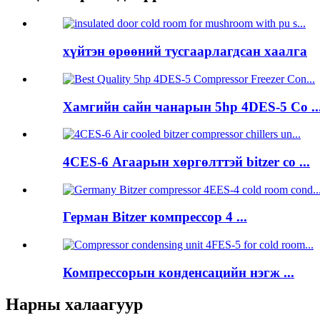
хүйтэн өрөөний тусгаарлагдсан хаалга
Хамгийн сайн чанарын 5hp 4DES-5 Co ..
4CES-6 Агаарын хөргөлттэй bitzer co ...
Герман Bitzer компрессор 4 ...
Компрессорын конденсацийн нэгж ...
Нарны халаагуур