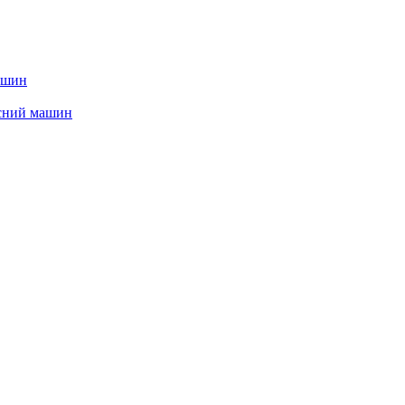
ашин
сний машин