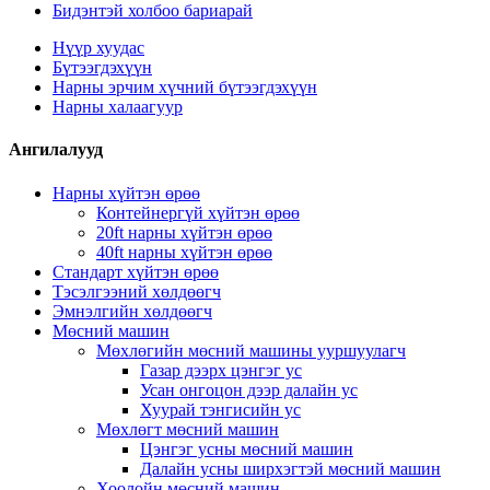
Бидэнтэй холбоо бариарай
Нүүр хуудас
Бүтээгдэхүүн
Нарны эрчим хүчний бүтээгдэхүүн
Нарны халаагуур
Ангилалууд
Нарны хүйтэн өрөө
Контейнергүй хүйтэн өрөө
20ft нарны хүйтэн өрөө
40ft нарны хүйтэн өрөө
Стандарт хүйтэн өрөө
Тэсэлгээний хөлдөөгч
Эмнэлгийн хөлдөөгч
Мөсний машин
Мөхлөгийн мөсний машины ууршуулагч
Газар дээрх цэнгэг ус
Усан онгоцон дээр далайн ус
Хуурай тэнгисийн ус
Мөхлөгт мөсний машин
Цэнгэг усны мөсний машин
Далайн усны ширхэгтэй мөсний машин
Хоолойн мөсний машин