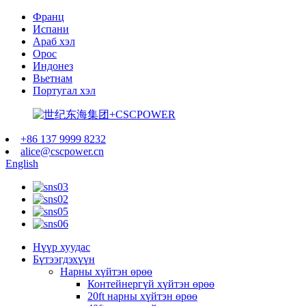
Франц
Испани
Араб хэл
Орос
Индонез
Вьетнам
Португал хэл
+86 137 9999 8232
alice@cscpower.cn
English
Нүүр хуудас
Бүтээгдэхүүн
Нарны хүйтэн өрөө
Контейнергүй хүйтэн өрөө
20ft нарны хүйтэн өрөө