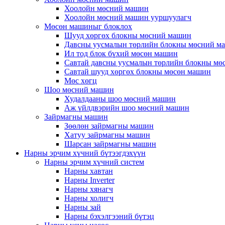
Хоолойн мөсний машин
Хоолойн мөсний машин ууршуулагч
Мөсөн машиныг блоклох
Шууд хөргөх блокны мөсний машин
Давсны уусмалын төрлийн блокны мөсний м
Ил тод блок бүхий мөсөн машин
Савтай давсны уусмалын төрлийн блокны мө
Савтай шууд хөргөх блокны мөсөн машин
Мөс хөгц
Шоо мөсний машин
Худалдааны шоо мөсний машин
Аж үйлдвэрийн шоо мөсний машин
Зайрмагны машин
Зөөлөн зайрмагны машин
Хатуу зайрмагны машин
Шарсан зайрмагны машин
Нарны эрчим хүчний бүтээгдэхүүн
Нарны эрчим хүчний систем
Нарны хавтан
Нарны Inverter
Нарны хянагч
Нарны холигч
Нарны зай
Нарны бэхэлгээний бүтэц