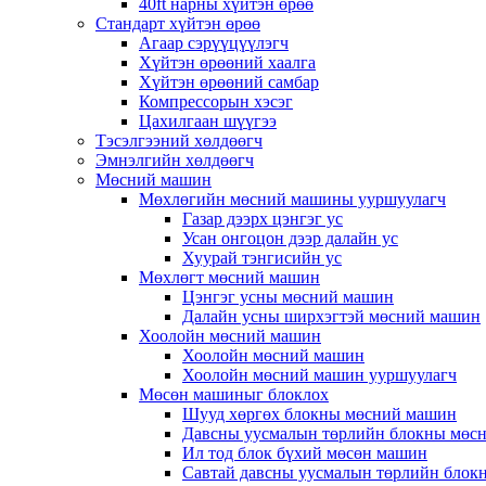
40ft нарны хүйтэн өрөө
Стандарт хүйтэн өрөө
Агаар сэрүүцүүлэгч
Хүйтэн өрөөний хаалга
Хүйтэн өрөөний самбар
Компрессорын хэсэг
Цахилгаан шүүгээ
Тэсэлгээний хөлдөөгч
Эмнэлгийн хөлдөөгч
Мөсний машин
Мөхлөгийн мөсний машины ууршуулагч
Газар дээрх цэнгэг ус
Усан онгоцон дээр далайн ус
Хуурай тэнгисийн ус
Мөхлөгт мөсний машин
Цэнгэг усны мөсний машин
Далайн усны ширхэгтэй мөсний машин
Хоолойн мөсний машин
Хоолойн мөсний машин
Хоолойн мөсний машин ууршуулагч
Мөсөн машиныг блоклох
Шууд хөргөх блокны мөсний машин
Давсны уусмалын төрлийн блокны мөс
Ил тод блок бүхий мөсөн машин
Савтай давсны уусмалын төрлийн блок