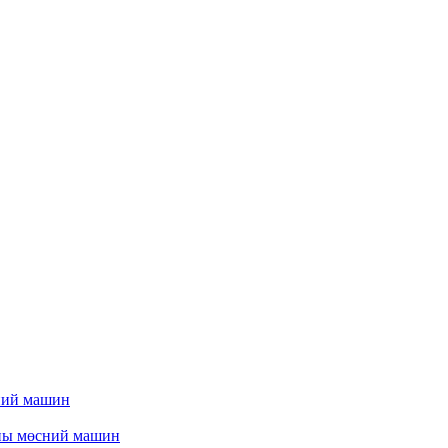
ний машин
ны мөсний машин