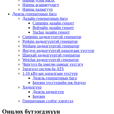
Нарны усны насос
Нарны агааржуулагч
Нарны халаагуур
Дизель генераторын багц
Далайн генераторын багц
Cummins далайн генцет
Вейчайн далайн генцет
Yuchai далайн генцет
Cummins хөдөлгүүртэй генератор
Perkins хөдөлгүүртэй генератор
Weifang хөдөлгүүртэй генератор
Янгдун хөдөлгүүртэй цахилгаан үүсгүүр
Шанхай хөдөлгүүртэй генератор
Weichai хөдөлгүүртэй генератор
Чиргүүл ба хөнгөн цамхаг үүсгэгч
Зэрэгцээ систем ба ATS
1-10 кВт-ын цахилгаан үүсгүүр
Дизель генераторын багц
Бензин үүсгүүрийн иж бүрдэл
Хөдөлгүүр
Дизель хөдөлгүүр
Бензин
Генераторын сэлбэг хэрэгсэл
Онцлох бүтээгдэхүүн