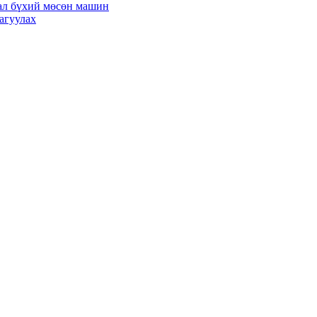
ал бүхий мөсөн машин
агуулах