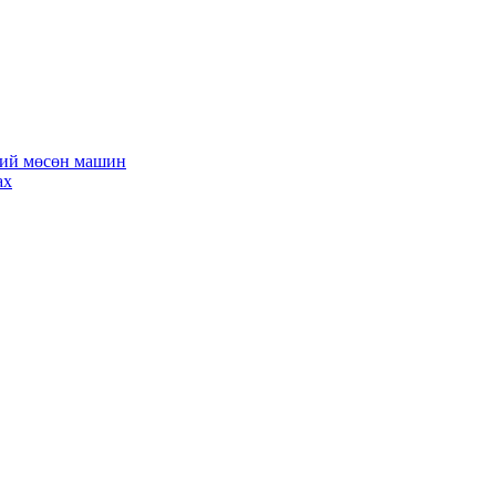
хий мөсөн машин
ах