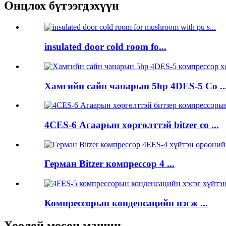
Онцлох бүтээгдэхүүн
insulated door cold room fo...
Хамгийн сайн чанарын 5hp 4DES-5 Co ..
4CES-6 Агаарын хөргөлттэй bitzer co ...
Герман Bitzer компрессор 4 ...
Компрессорын конденсацийн нэгж ...
Хоолой мөсөн машин