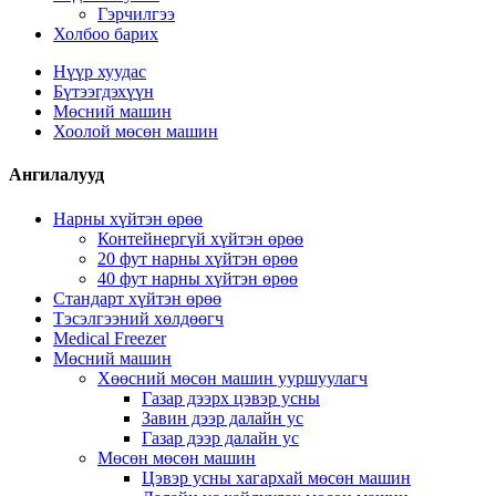
Гэрчилгээ
Холбоо барих
Нүүр хуудас
Бүтээгдэхүүн
Мөсний машин
Хоолой мөсөн машин
Ангилалууд
Нарны хүйтэн өрөө
Контейнергүй хүйтэн өрөө
20 фут нарны хүйтэн өрөө
40 фут нарны хүйтэн өрөө
Стандарт хүйтэн өрөө
Тэсэлгээний хөлдөөгч
Medical Freezer
Мөсний машин
Хөөсний мөсөн машин ууршуулагч
Газар дээрх цэвэр усны
Завин дээр далайн ус
Газар дээр далайн ус
Мөсөн мөсөн машин
Цэвэр усны хагархай мөсөн машин