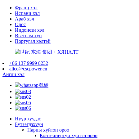
Франц хэл
Испани хэл
Араб хэл
Орос
Индонези хэл
Вьетнам хүн
Португал хэлтэй
+86 137 9999 8232
alice@cscpower.cn
Англи хэл
Нүүр хуудас
Бүтээгдэхүүн
Нарны хүйтэн өрөө
Контейнергүй хүйтэн өрөө