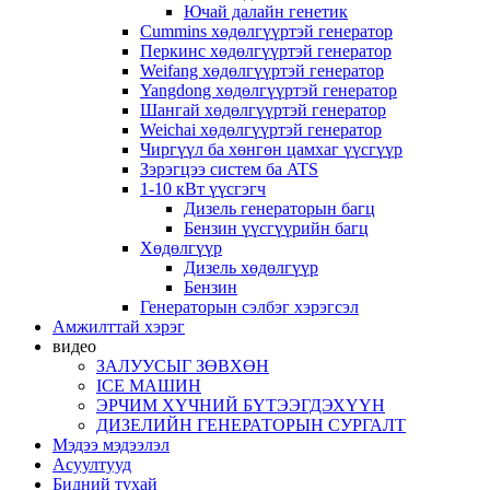
Ючай далайн генетик
Cummins хөдөлгүүртэй генератор
Перкинс хөдөлгүүртэй генератор
Weifang хөдөлгүүртэй генератор
Yangdong хөдөлгүүртэй генератор
Шангай хөдөлгүүртэй генератор
Weichai хөдөлгүүртэй генератор
Чиргүүл ба хөнгөн цамхаг үүсгүүр
Зэрэгцээ систем ба ATS
1-10 кВт үүсгэгч
Дизель генераторын багц
Бензин үүсгүүрийн багц
Хөдөлгүүр
Дизель хөдөлгүүр
Бензин
Генераторын сэлбэг хэрэгсэл
Амжилттай хэрэг
видео
ЗАЛУУСЫГ ЗӨВХӨН
ICE МАШИН
ЭРЧИМ ХҮЧНИЙ БҮТЭЭГДЭХҮҮН
ДИЗЕЛИЙН ГЕНЕРАТОРЫН СУРГАЛТ
Мэдээ мэдээлэл
Асуултууд
Бидний тухай