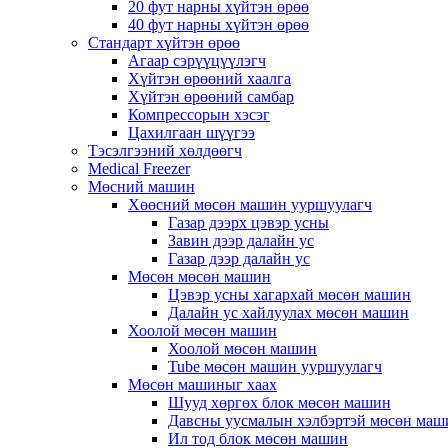
20 фут нарны хүйтэн өрөө
40 фут нарны хүйтэн өрөө
Стандарт хүйтэн өрөө
Агаар сэрүүцүүлэгч
Хүйтэн өрөөний хаалга
Хүйтэн өрөөний самбар
Компрессорын хэсэг
Цахилгаан шүүгээ
Тэсэлгээний хөлдөөгч
Medical Freezer
Мөсний машин
Хөөсний мөсөн машин ууршуулагч
Газар дээрх цэвэр усны
Завин дээр далайн ус
Газар дээр далайн ус
Мөсөн мөсөн машин
Цэвэр усны хагархай мөсөн машин
Далайн ус хайлуулах мөсөн машин
Хоолой мөсөн машин
Хоолой мөсөн машин
Tube мөсөн машин ууршуулагч
Мөсөн машиныг хаах
Шууд хөргөх блок мөсөн машин
Давсны уусмалын хэлбэртэй мөсөн маш
Ил тод блок мөсөн машин