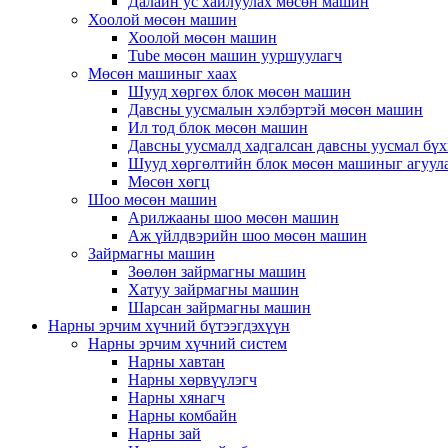
Далайн ус хайлуулах мөсөн машин
Хоолой мөсөн машин
Хоолой мөсөн машин
Tube мөсөн машин ууршуулагч
Мөсөн машиныг хаах
Шууд хөргөх блок мөсөн машин
Давсны уусмалын хэлбэртэй мөсөн машин
Ил тод блок мөсөн машин
Давсны уусмалд хадгалсан давсны уусмал бү
Шууд хөргөлтийн блок мөсөн машиныг агуул
Мөсөн хөгц
Шоо мөсөн машин
Арилжааны шоо мөсөн машин
Аж үйлдвэрийн шоо мөсөн машин
Зайрмагны машин
Зөөлөн зайрмагны машин
Хатуу зайрмагны машин
Шарсан зайрмагны машин
Нарны эрчим хүчний бүтээгдэхүүн
Нарны эрчим хүчний систем
Нарны хавтан
Нарны хөрвүүлэгч
Нарны хянагч
Нарны комбайн
Нарны зай