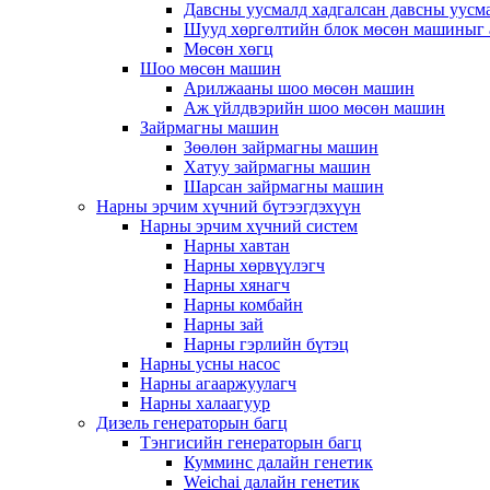
Давсны уусмалд хадгалсан давсны уусм
Шууд хөргөлтийн блок мөсөн машиныг 
Мөсөн хөгц
Шоо мөсөн машин
Арилжааны шоо мөсөн машин
Аж үйлдвэрийн шоо мөсөн машин
Зайрмагны машин
Зөөлөн зайрмагны машин
Хатуу зайрмагны машин
Шарсан зайрмагны машин
Нарны эрчим хүчний бүтээгдэхүүн
Нарны эрчим хүчний систем
Нарны хавтан
Нарны хөрвүүлэгч
Нарны хянагч
Нарны комбайн
Нарны зай
Нарны гэрлийн бүтэц
Нарны усны насос
Нарны агааржуулагч
Нарны халаагуур
Дизель генераторын багц
Тэнгисийн генераторын багц
Кумминс далайн генетик
Weichai далайн генетик