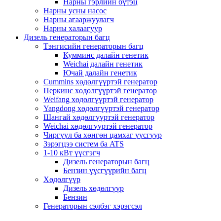
Нарны гэрлийн бүтэц
Нарны усны насос
Нарны агааржуулагч
Нарны халаагуур
Дизель генераторын багц
Тэнгисийн генераторын багц
Кумминс далайн генетик
Weichai далайн генетик
Ючай далайн генетик
Cummins хөдөлгүүртэй генератор
Перкинс хөдөлгүүртэй генератор
Weifang хөдөлгүүртэй генератор
Yangdong хөдөлгүүртэй генератор
Шангай хөдөлгүүртэй генератор
Weichai хөдөлгүүртэй генератор
Чиргүүл ба хөнгөн цамхаг үүсгүүр
Зэрэгцээ систем ба ATS
1-10 кВт үүсгэгч
Дизель генераторын багц
Бензин үүсгүүрийн багц
Хөдөлгүүр
Дизель хөдөлгүүр
Бензин
Генераторын сэлбэг хэрэгсэл