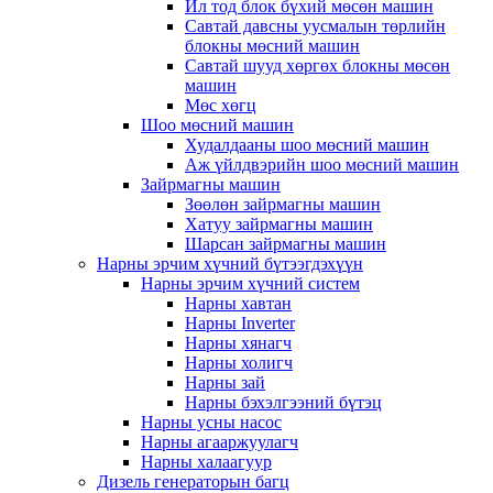
Ил тод блок бүхий мөсөн машин
Савтай давсны уусмалын төрлийн
блокны мөсний машин
Савтай шууд хөргөх блокны мөсөн
машин
Мөс хөгц
Шоо мөсний машин
Худалдааны шоо мөсний машин
Аж үйлдвэрийн шоо мөсний машин
Зайрмагны машин
Зөөлөн зайрмагны машин
Хатуу зайрмагны машин
Шарсан зайрмагны машин
Нарны эрчим хүчний бүтээгдэхүүн
Нарны эрчим хүчний систем
Нарны хавтан
Нарны Inverter
Нарны хянагч
Нарны холигч
Нарны зай
Нарны бэхэлгээний бүтэц
Нарны усны насос
Нарны агааржуулагч
Нарны халаагуур
Дизель генераторын багц