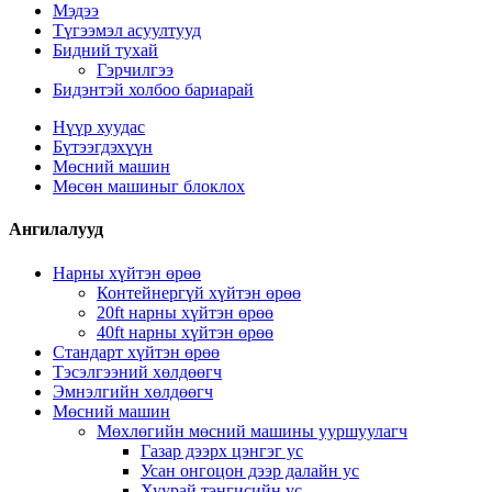
Мэдээ
Түгээмэл асуултууд
Бидний тухай
Гэрчилгээ
Бидэнтэй холбоо бариарай
Нүүр хуудас
Бүтээгдэхүүн
Мөсний машин
Мөсөн машиныг блоклох
Ангилалууд
Нарны хүйтэн өрөө
Контейнергүй хүйтэн өрөө
20ft нарны хүйтэн өрөө
40ft нарны хүйтэн өрөө
Стандарт хүйтэн өрөө
Тэсэлгээний хөлдөөгч
Эмнэлгийн хөлдөөгч
Мөсний машин
Мөхлөгийн мөсний машины ууршуулагч
Газар дээрх цэнгэг ус
Усан онгоцон дээр далайн ус
Хуурай тэнгисийн ус