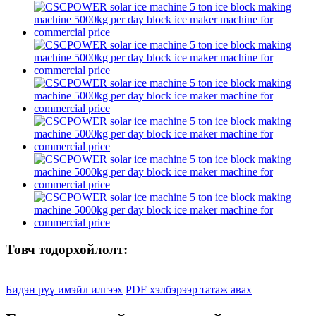
Товч тодорхойлолт:
Бидэн рүү имэйл илгээх
PDF хэлбэрээр татаж авах