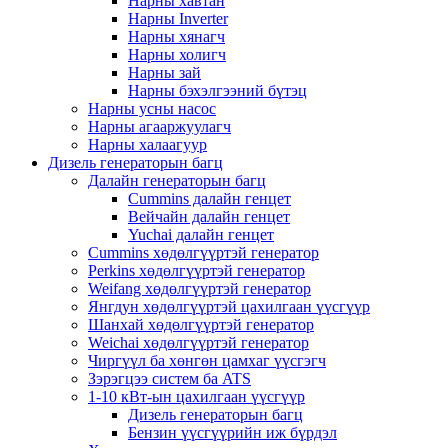
Нарны хавтан
Нарны Inverter
Нарны хянагч
Нарны холигч
Нарны зай
Нарны бэхэлгээний бүтэц
Нарны усны насос
Нарны агааржуулагч
Нарны халаагуур
Дизель генераторын багц
Далайн генераторын багц
Cummins далайн генцет
Вейчайн далайн генцет
Yuchai далайн генцет
Cummins хөдөлгүүртэй генератор
Perkins хөдөлгүүртэй генератор
Weifang хөдөлгүүртэй генератор
Янгдун хөдөлгүүртэй цахилгаан үүсгүүр
Шанхай хөдөлгүүртэй генератор
Weichai хөдөлгүүртэй генератор
Чиргүүл ба хөнгөн цамхаг үүсгэгч
Зэрэгцээ систем ба ATS
1-10 кВт-ын цахилгаан үүсгүүр
Дизель генераторын багц
Бензин үүсгүүрийн иж бүрдэл