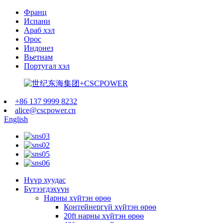
Франц
Испани
Араб хэл
Орос
Индонез
Вьетнам
Португал хэл
+86 137 9999 8232
alice@cscpower.cn
English
Нүүр хуудас
Бүтээгдэхүүн
Нарны хүйтэн өрөө
Контейнергүй хүйтэн өрөө
20ft нарны хүйтэн өрөө