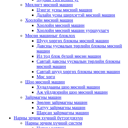
Мөхлөгт мөсний машин
Цэнгэг усны мөсний машин
Далайн усны ширхэгтэй мөсний машин
Хоолойн мөсний машин
Хоолойн мөсний машин
Хоолойн мөсний машин ууршуулагч
Мөсөн машиныг блоклох
Шууд хөргөх блокны мөсний машин
Давсны уусмалын төрлийн блокны мөсний
машин
Ил тод блок бүхий мөсөн машин
Савтай давсны уусмалын төрлийн блокны
мөсний машин
Савтай шууд хөргөх блокны мөсөн машин
Мөс хөгц
Шоо мөсний машин
Худалдааны шоо мөсний машин
Аж үйлдвэрийн шоо мөсний машин
Зайрмагны машин
Зөөлөн зайрмагны машин
Хатуу зайрмагны машин
Шарсан зайрмагны машин
Нарны эрчим хүчний бүтээгдэхүүн
Нарны эрчим хүчний систем