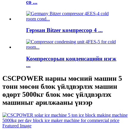
co ...
Герман Bitzer компрессор 4 ...
Компрессорын конденсацийн нэгж
...
CSCPOWER нарны мөсний машин 5
тонн мөсөн блок үйлдвэрлэх машин
өдөрт 5000кг блок мөс үйлдвэрлэх
машиныг арилжааны үнээр