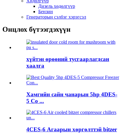
Хөдөлгүүр
Дизель хөдөлгүүр
Бензин
Генераторын сэлбэг хэрэгсэл
Онцлох бүтээгдэхүүн
хүйтэн өрөөний тусгаарлагдсан
хаалга
Хамгийн сайн чанарын 5hp 4DES-
5 Co ...
4CES-6 Агаарын хөргөлттэй bitzer