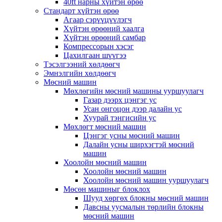
40ft нарны хүйтэн өрөө
Стандарт хүйтэн өрөө
Агаар сэрүүцүүлэгч
Хүйтэн өрөөний хаалга
Хүйтэн өрөөний самбар
Компрессорын хэсэг
Цахилгаан шүүгээ
Тэсэлгээний хөлдөөгч
Эмнэлгийн хөлдөөгч
Мөсний машин
Мөхлөгийн мөсний машины ууршуулагч
Газар дээрх цэнгэг ус
Усан онгоцон дээр далайн ус
Хуурай тэнгисийн ус
Мөхлөгт мөсний машин
Цэнгэг усны мөсний машин
Далайн усны ширхэгтэй мөсний
машин
Хоолойн мөсний машин
Хоолойн мөсний машин
Хоолойн мөсний машин ууршуулагч
Мөсөн машиныг блоклох
Шууд хөргөх блокны мөсний машин
Давсны уусмалын төрлийн блокны
мөсний машин