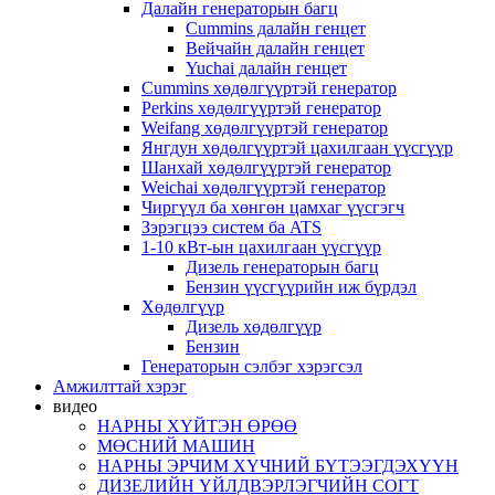
Далайн генераторын багц
Cummins далайн генцет
Вейчайн далайн генцет
Yuchai далайн генцет
Cummins хөдөлгүүртэй генератор
Perkins хөдөлгүүртэй генератор
Weifang хөдөлгүүртэй генератор
Янгдун хөдөлгүүртэй цахилгаан үүсгүүр
Шанхай хөдөлгүүртэй генератор
Weichai хөдөлгүүртэй генератор
Чиргүүл ба хөнгөн цамхаг үүсгэгч
Зэрэгцээ систем ба ATS
1-10 кВт-ын цахилгаан үүсгүүр
Дизель генераторын багц
Бензин үүсгүүрийн иж бүрдэл
Хөдөлгүүр
Дизель хөдөлгүүр
Бензин
Генераторын сэлбэг хэрэгсэл
Амжилттай хэрэг
видео
НАРНЫ ХҮЙТЭН ӨРӨӨ
МӨСНИЙ МАШИН
НАРНЫ ЭРЧИМ ХҮЧНИЙ БҮТЭЭГДЭХҮҮН
ДИЗЕЛИЙН ҮЙЛДВЭРЛЭГЧИЙН СОГТ