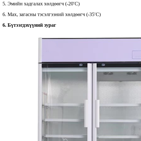
5. Эмийн хадгалах хөлдөөгч (-20′C)
6. Мах, загасны тэсэлгээний хөлдөөгч (-35′C)
6. Бүтээгдэхүүний зураг