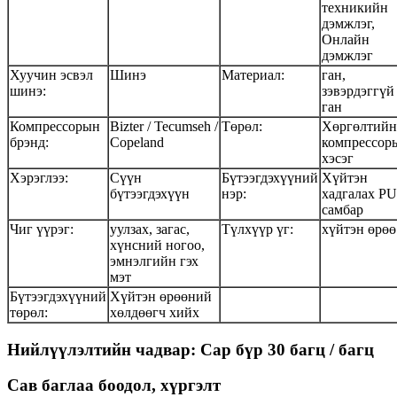
техникийн
дэмжлэг,
Онлайн
дэмжлэг
Хуучин эсвэл
Шинэ
Материал:
ган,
шинэ:
зэвэрдэггүй
ган
Компрессорын
Bizter / Tecumseh /
Төрөл:
Хөргөлтийн
брэнд:
Copeland
компрессор
хэсэг
Хэрэглээ:
Сүүн
Бүтээгдэхүүний
Хүйтэн
бүтээгдэхүүн
нэр:
хадгалах PU
самбар
Чиг үүрэг:
уулзах, загас,
Түлхүүр үг:
хүйтэн өрөө
хүнсний ногоо,
эмнэлгийн гэх
мэт
Бүтээгдэхүүний
Хүйтэн өрөөний
төрөл:
хөлдөөгч хийх
Нийлүүлэлтийн чадвар: Сар бүр 30 багц / багц
Сав баглаа боодол, хүргэлт