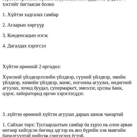
хэсгийг багтаасан болно
1. Хүйтэн хадгалах самбар
2. Агаарын хөргүүр
3. Конденсацын нэгж
4. Дагалдах хэрэгсэл
Хүйтэн өрөөний 2 өргөдөл:
Хүнсний үйлдвэрлэлийн үйлдвэр, сүүний үйлдвэр, эмийн
үйлдвэр, химийн үйлдвэр, жимс, ногооны агуулах, өндөгний
агуулах, зочид буудал, супермаркет, эмнэлэг, цусны банк,
цэрэг, лабораторид өргөн хэрэглэгддэг.
3 .хүйтэн өрөөний хүйтэн агуулах дараах шинж чанартай
1. Сайхан төрх: Тусгаарлалтын самбар ба хүрээ нь олон арван
өнгөөр ​​хийгдсэн бөгөөд эдгээр нь янз бүрийн хэв маягийн
барилгуудтай нийцэж сонгогдох ёстой.