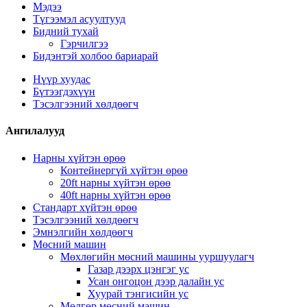
Мэдээ
Түгээмэл асуултууд
Бидний тухай
Гэрчилгээ
Бидэнтэй холбоо бариарай
Нүүр хуудас
Бүтээгдэхүүн
Тэсэлгээний хөлдөөгч
Ангилалууд
Нарны хүйтэн өрөө
Контейнергүй хүйтэн өрөө
20ft нарны хүйтэн өрөө
40ft нарны хүйтэн өрөө
Стандарт хүйтэн өрөө
Тэсэлгээний хөлдөөгч
Эмнэлгийн хөлдөөгч
Мөсний машин
Мөхлөгийн мөсний машины ууршуулагч
Газар дээрх цэнгэг ус
Усан онгоцон дээр далайн ус
Хуурай тэнгисийн ус
Мөлгөр мөсний машин