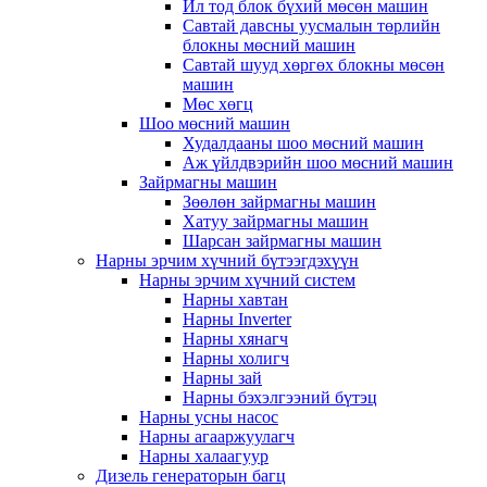
Ил тод блок бүхий мөсөн машин
Савтай давсны уусмалын төрлийн
блокны мөсний машин
Савтай шууд хөргөх блокны мөсөн
машин
Мөс хөгц
Шоо мөсний машин
Худалдааны шоо мөсний машин
Аж үйлдвэрийн шоо мөсний машин
Зайрмагны машин
Зөөлөн зайрмагны машин
Хатуу зайрмагны машин
Шарсан зайрмагны машин
Нарны эрчим хүчний бүтээгдэхүүн
Нарны эрчим хүчний систем
Нарны хавтан
Нарны Inverter
Нарны хянагч
Нарны холигч
Нарны зай
Нарны бэхэлгээний бүтэц
Нарны усны насос
Нарны агааржуулагч
Нарны халаагуур
Дизель генераторын багц