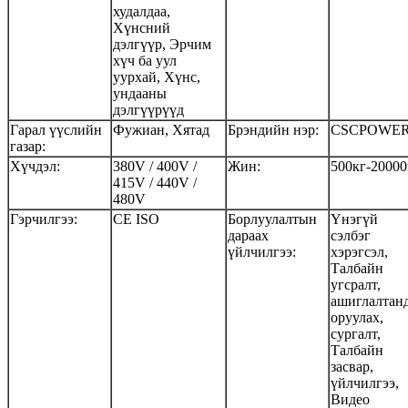
худалдаа,
Хүнсний
дэлгүүр, Эрчим
хүч ба уул
уурхай, Хүнс,
ундааны
дэлгүүрүүд
Гарал үүслийн
Фужиан, Хятад
Брэндийн нэр:
CSCPOWE
газар:
Хүчдэл:
380V / 400V /
Жин:
500кг-20000
415V / 440V /
480V
Гэрчилгээ:
CE ISO
Борлуулалтын
Үнэгүй
дараах
сэлбэг
үйлчилгээ:
хэрэгсэл,
Талбайн
угсралт,
ашиглалтан
оруулах,
сургалт,
Талбайн
засвар,
үйлчилгээ,
Видео