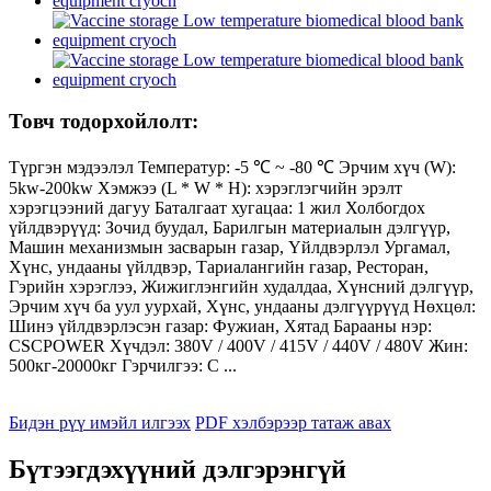
Товч тодорхойлолт:
Түргэн мэдээлэл Температур: -5 ℃ ~ -80 ℃ Эрчим хүч (W):
5kw-200kw Хэмжээ (L * W * H): хэрэглэгчийн эрэлт
хэрэгцээний дагуу Баталгаат хугацаа: 1 жил Холбогдох
үйлдвэрүүд: Зочид буудал, Барилгын материалын дэлгүүр,
Машин механизмын засварын газар, Үйлдвэрлэл Ургамал,
Хүнс, ундааны үйлдвэр, Тариалангийн газар, Ресторан,
Гэрийн хэрэглээ, Жижиглэнгийн худалдаа, Хүнсний дэлгүүр,
Эрчим хүч ба уул уурхай, Хүнс, ундааны дэлгүүрүүд Нөхцөл:
Шинэ үйлдвэрлэсэн газар: Фужиан, Хятад Барааны нэр:
CSCPOWER Хүчдэл: 380V / 400V / 415V / 440V / 480V Жин:
500кг-20000кг Гэрчилгээ: C ...
Бидэн рүү имэйл илгээх
PDF хэлбэрээр татаж авах
Бүтээгдэхүүний дэлгэрэнгүй