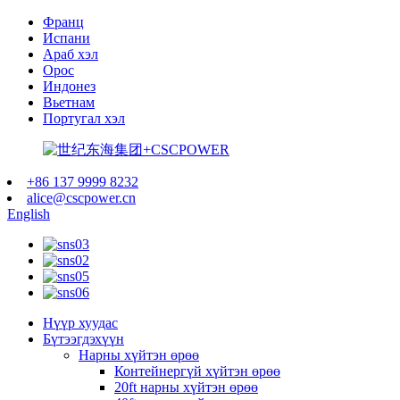
Франц
Испани
Араб хэл
Орос
Индонез
Вьетнам
Португал хэл
+86 137 9999 8232
alice@cscpower.cn
English
Нүүр хуудас
Бүтээгдэхүүн
Нарны хүйтэн өрөө
Контейнергүй хүйтэн өрөө
20ft нарны хүйтэн өрөө