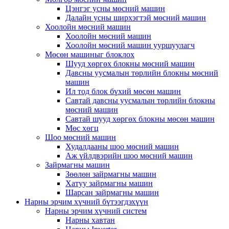
Цэнгэг усны мөсний машин
Далайн усны ширхэгтэй мөсний машин
Хоолойн мөсний машин
Хоолойн мөсний машин
Хоолойн мөсний машин ууршуулагч
Мөсөн машиныг блоклох
Шууд хөргөх блокны мөсний машин
Давсны уусмалын төрлийн блокны мөсний
машин
Ил тод блок бүхий мөсөн машин
Савтай давсны уусмалын төрлийн блокны
мөсний машин
Савтай шууд хөргөх блокны мөсөн машин
Мөс хөгц
Шоо мөсний машин
Худалдааны шоо мөсний машин
Аж үйлдвэрийн шоо мөсний машин
Зайрмагны машин
Зөөлөн зайрмагны машин
Хатуу зайрмагны машин
Шарсан зайрмагны машин
Нарны эрчим хүчний бүтээгдэхүүн
Нарны эрчим хүчний систем
Нарны хавтан