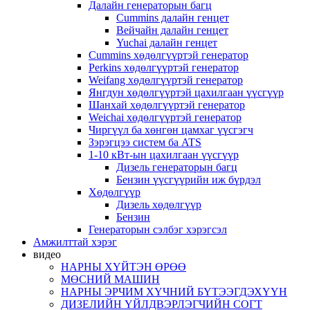
Далайн генераторын багц
Cummins далайн генцет
Вейчайн далайн генцет
Yuchai далайн генцет
Cummins хөдөлгүүртэй генератор
Perkins хөдөлгүүртэй генератор
Weifang хөдөлгүүртэй генератор
Янгдун хөдөлгүүртэй цахилгаан үүсгүүр
Шанхай хөдөлгүүртэй генератор
Weichai хөдөлгүүртэй генератор
Чиргүүл ба хөнгөн цамхаг үүсгэгч
Зэрэгцээ систем ба ATS
1-10 кВт-ын цахилгаан үүсгүүр
Дизель генераторын багц
Бензин үүсгүүрийн иж бүрдэл
Хөдөлгүүр
Дизель хөдөлгүүр
Бензин
Генераторын сэлбэг хэрэгсэл
Амжилттай хэрэг
видео
НАРНЫ ХҮЙТЭН ӨРӨӨ
МӨСНИЙ МАШИН
НАРНЫ ЭРЧИМ ХҮЧНИЙ БҮТЭЭГДЭХҮҮН
ДИЗЕЛИЙН ҮЙЛДВЭРЛЭГЧИЙН СОГТ