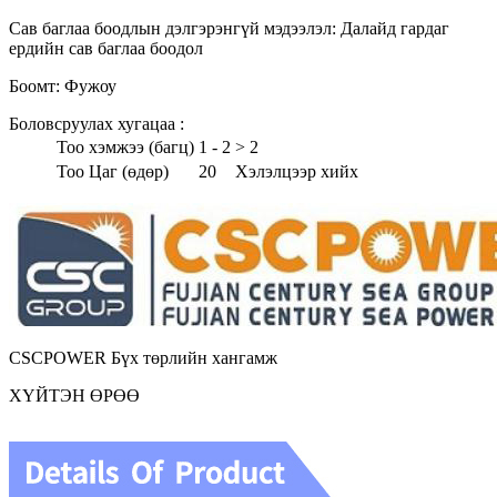
Сав баглаа боодлын дэлгэрэнгүй мэдээлэл: Далайд гардаг
ердийн сав баглаа боодол
Боомт: Фужоу
Боловсруулах хугацаа :
Тоо хэмжээ (багц)
1 - 2
> 2
Тоо Цаг (өдөр)
20
Хэлэлцээр хийх
CSCPOWER Бүх төрлийн хангамж
ХҮЙТЭН ӨРӨӨ