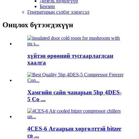
Дизель хөдөлгүүр
Бензин
Генераторын сэлбэг хэрэгсэл
Онцлох бүтээгдэхүүн
хүйтэн өрөөний тусгаарлагдсан
хаалга
Хамгийн сайн чанарын 5hp 4DES-
5 Co ...
4CES-6 Агаарын хөргөлттэй bitzer
co ...