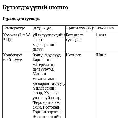
Бүтээгдэхүүний шошго
Түргэн дэлгэрэнгүй
Температур:
Эрчим хүч (W):
5кв-200кв
-5 ℃ ~ -80
Хэмжээ (L * W
үйлчлүүлэгчдийн
Баталгаат
1 жил
* H):
эрэлт
хугацаа:
хэрэгцээний
дагуу
Холбогдох
Зочид буудлууд,
Нөхцөл:
Шинэ
салбарууд:
Барилгын
материалын
дэлгүүрүүд,
Машин
механизмын
засварын газрууд,
Үйлдвэрийн
газар, Хүнс ба
ундны үйлдвэр,
Фермерийн аж
ахуй, Ресторан,
Гэрийн хэрэглээ,
Жижиглэнгийн