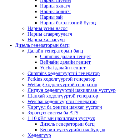
Нарны Inverter
Нарны хянагч
Нарны холигч
Нарны зай
Нарны бэхэлгээний бүтэц
Нарны усны насос
Нарны агааржуулагч
Нарны халаагуур
Дизель генераторын багц
Далайн генераторын багц
Cummins далайн генцет
Вейчайн далайн генцет
Yuchai далайн генцет
Cummins хөдөлгүүртэй генератор
Perkins хөдөлгүүртэй генератор
Weifang хөдөлгүүртэй генератор
Янгдун хөдөлгүүртэй цахилгаан үүсгүүр
Шанхай хөдөлгүүртэй генератор
Weichai хөдөлгүүртэй генератор
Чиргүүл ба хөнгөн цамхаг үүсгэгч
Зэрэгцээ систем ба ATS
1-10 кВт-ын цахилгаан үүсгүүр
Дизель генераторын багц
Бензин үүсгүүрийн иж бүрдэл
Хөдөлгүүр