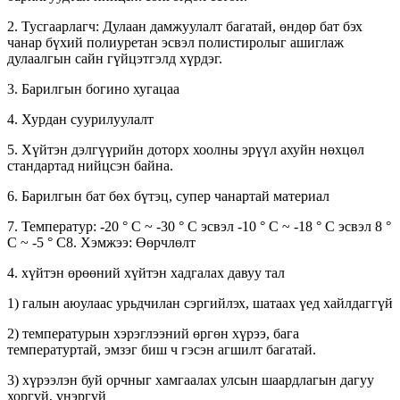
2. Тусгаарлагч: Дулаан дамжуулалт багатай, өндөр бат бэх
чанар бүхий полиуретан эсвэл полистиролыг ашиглаж
дулаалгын сайн гүйцэтгэлд хүрдэг.
3. Барилгын богино хугацаа
4. Хурдан суурилуулалт
5. Хүйтэн дэлгүүрийн доторх хоолны эрүүл ахуйн нөхцөл
стандартад нийцсэн байна.
6. Барилгын бат бөх бүтэц, супер чанартай материал
7. Температур: -20 ° C ~ -30 ° C эсвэл -10 ° C ~ -18 ° C эсвэл 8 °
C ~ -5 ° C8. Хэмжээ: Өөрчлөлт
4. хүйтэн өрөөний хүйтэн хадгалах давуу тал
1) галын аюулаас урьдчилан сэргийлэх, шатаах үед хайлдаггүй
2) температурын хэрэглээний өргөн хүрээ, бага
температуртай, эмзэг биш ч гэсэн агшилт багатай.
3) хүрээлэн буй орчныг хамгаалах улсын шаардлагын дагуу
хоргүй, үнэргүй