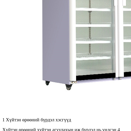
1 Хүйтэн өрөөний бүрдэл хэсгүүд
Хүйтэн өрөөний хүйтэн агуулахын иж бүрдэл нь үндсэн 4