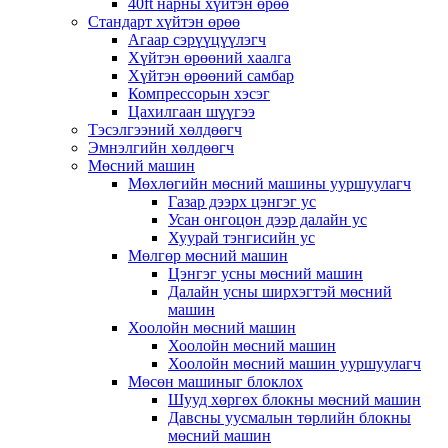
40ft нарны хүйтэн өрөө
Стандарт хүйтэн өрөө
Агаар сэрүүцүүлэгч
Хүйтэн өрөөний хаалга
Хүйтэн өрөөний самбар
Компрессорын хэсэг
Цахилгаан шүүгээ
Тэсэлгээний хөлдөөгч
Эмнэлгийн хөлдөөгч
Мөсний машин
Мөхлөгийн мөсний машины ууршуулагч
Газар дээрх цэнгэг ус
Усан онгоцон дээр далайн ус
Хуурай тэнгисийн ус
Мөлгөр мөсний машин
Цэнгэг усны мөсний машин
Далайн усны ширхэгтэй мөсний
машин
Хоолойн мөсний машин
Хоолойн мөсний машин
Хоолойн мөсний машин ууршуулагч
Мөсөн машиныг блоклох
Шууд хөргөх блокны мөсний машин
Давсны уусмалын төрлийн блокны
мөсний машин