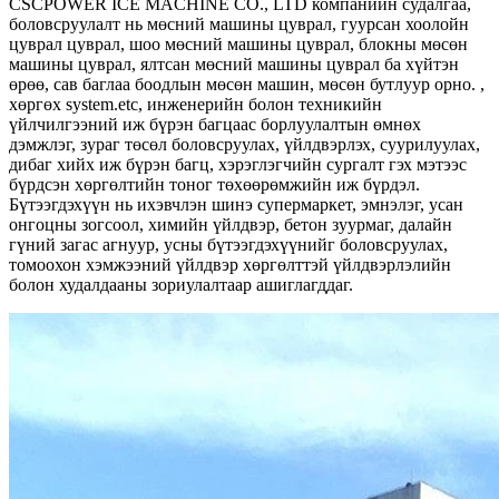
CSCPOWER ICE MACHINE CO., LTD компанийн судалгаа,
боловсруулалт нь мөсний машины цуврал, гуурсан хоолойн
цуврал цуврал, шоо мөсний машины цуврал, блокны мөсөн
машины цуврал, ялтсан мөсний машины цуврал ба хүйтэн
өрөө, сав баглаа боодлын мөсөн машин, мөсөн бутлуур орно. ,
хөргөх system.etc, инженерийн болон техникийн
үйлчилгээний иж бүрэн багцаас борлуулалтын өмнөх
дэмжлэг, зураг төсөл боловсруулах, үйлдвэрлэх, суурилуулах,
дибаг хийх иж бүрэн багц, хэрэглэгчийн сургалт гэх мэтээс
бүрдсэн хөргөлтийн тоног төхөөрөмжийн иж бүрдэл.
Бүтээгдэхүүн нь ихэвчлэн шинэ супермаркет, эмнэлэг, усан
онгоцны зогсоол, химийн үйлдвэр, бетон зуурмаг, далайн
гүний загас агнуур, усны бүтээгдэхүүнийг боловсруулах,
томоохон хэмжээний үйлдвэр хөргөлттэй үйлдвэрлэлийн
болон худалдааны зориулалтаар ашиглагддаг.