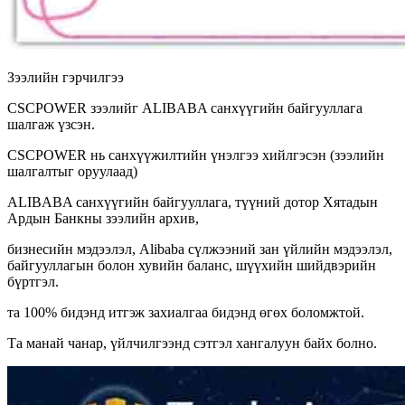
Зээлийн гэрчилгээ
CSCPOWER зээлийг ALIBABA санхүүгийн байгууллага
шалгаж үзсэн.
CSCPOWER нь санхүүжилтийн үнэлгээ хийлгэсэн (зээлийн
шалгалтыг оруулаад)
ALIBABA санхүүгийн байгууллага, түүний дотор Хятадын
Ардын Банкны зээлийн архив,
бизнесийн мэдээлэл, Alibaba сүлжээний зан үйлийн мэдээлэл,
байгууллагын болон хувийн баланс, шүүхийн шийдвэрийн
бүртгэл.
та 100% бидэнд итгэж захиалгаа бидэнд өгөх боломжтой.
Та манай чанар, үйлчилгээнд сэтгэл хангалуун байх болно.