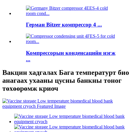
Герман Bitzer компрессор 4 ...
Компрессорын конденсацийн нэгж
...
Вакцин хадгалах Бага температурт био
анагаах ухааны цусны банкны тоног
төхөөрөмж криоч