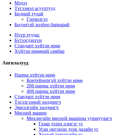
Мэдээ
Түгээмэл асуултууд
Бидний тухай
Гэрчилгээ
Бидэнтэй холбоо бариарай
Нүүр хуудас
Бүтээгдэхүүн
Стандарт хүйтэн өрөө
Хүйтэн өрөөний самбар
Ангилалууд
Нарны хүйтэн өрөө
Контейнергүй хүйтэн өрөө
20ft нарны хүйтэн өрөө
40ft нарны хүйтэн өрөө
Стандарт хүйтэн өрөө
Тэсэлгээний хөлдөөгч
Эмнэлгийн хөлдөөгч
Мөсний машин
Мөхлөгийн мөсний машины ууршуулагч
Газар дээрх цэнгэг ус
Усан онгоцон дээр далайн ус
Хуурай тэнгисийн ус