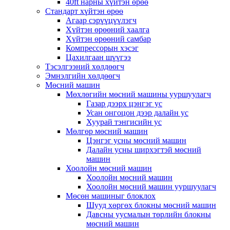
40ft нарны хүйтэн өрөө
Стандарт хүйтэн өрөө
Агаар сэрүүцүүлэгч
Хүйтэн өрөөний хаалга
Хүйтэн өрөөний самбар
Компрессорын хэсэг
Цахилгаан шүүгээ
Тэсэлгээний хөлдөөгч
Эмнэлгийн хөлдөөгч
Мөсний машин
Мөхлөгийн мөсний машины ууршуулагч
Газар дээрх цэнгэг ус
Усан онгоцон дээр далайн ус
Хуурай тэнгисийн ус
Мөлгөр мөсний машин
Цэнгэг усны мөсний машин
Далайн усны ширхэгтэй мөсний
машин
Хоолойн мөсний машин
Хоолойн мөсний машин
Хоолойн мөсний машин ууршуулагч
Мөсөн машиныг блоклох
Шууд хөргөх блокны мөсний машин
Давсны уусмалын төрлийн блокны
мөсний машин