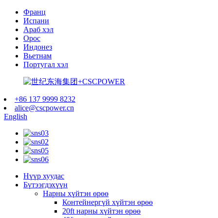
Франц
Испани
Араб хэл
Орос
Индонез
Вьетнам
Португал хэл
+86 137 9999 8232
alice@cscpower.cn
English
Нүүр хуудас
Бүтээгдэхүүн
Нарны хүйтэн өрөө
Контейнергүй хүйтэн өрөө
20ft нарны хүйтэн өрөө