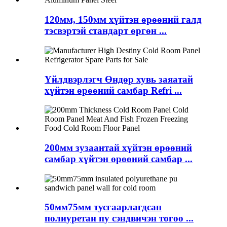
120мм, 150мм хүйтэн өрөөний галд
тэсвэртэй стандарт өргөн ...
Үйлдвэрлэгч Өндөр хувь заяатай
хүйтэн өрөөний самбар Refri ...
200мм зузаантай хүйтэн өрөөний
самбар хүйтэн өрөөний самбар ...
50мм75мм тусгаарлагдсан
полиуретан пу сэндвичэн тогоо ...