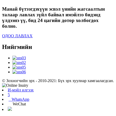
Манай бүтээгдэхүүн эсвэл үнийн жагсаалтын
талаар лавлах зүйл байвал имэйлээ бидэнд
үлдээнэ үү, бид 24 цагийн дотор холбогдох
болно.
ОДОО ЛАВЛАХ
Нийгмийн
© Зохиогчийн эрх - 2010-2021: Бүх эрх хуулиар хамгаалагдсан.
И-мэйл илгээх
5
WhatsApp
WeChat