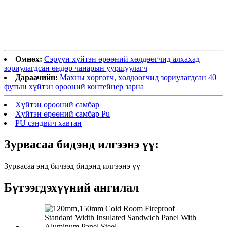
Өмнөх:
Сэрүүн хүйтэн өрөөний хөлдөөгчид алхахад
зориулагдсан өндөр чанарын ууршуулагч
Дараачийн:
Махны хөргөгч, хөлдөөгчид зориулагдсан 40
футын хүйтэн өрөөний контейнер зарна
Хүйтэн өрөөний самбар
Хүйтэн өрөөний самбар Pu
PU сэндвич хавтан
Зурвасаа бидэнд илгээнэ үү:
Зурвасаа энд бичээд бидэнд илгээнэ үү
Бүтээгдэхүүний ангилал