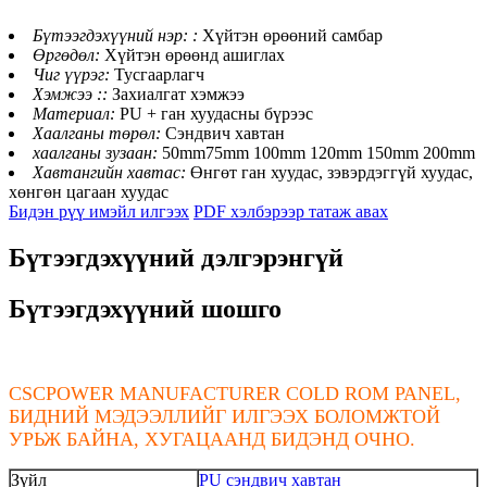
Бүтээгдэхүүний нэр: :
Хүйтэн өрөөний самбар
Өргөдөл:
Хүйтэн өрөөнд ашиглах
Чиг үүрэг:
Тусгаарлагч
Хэмжээ ::
Захиалгат хэмжээ
Материал:
PU + ган хуудасны бүрээс
Хаалганы төрөл:
Сэндвич хавтан
хаалганы зузаан:
50mm75mm 100mm 120mm 150mm 200mm
Хавтангийн хавтас:
Өнгөт ган хуудас, зэвэрдэггүй хуудас,
хөнгөн цагаан хуудас
Бидэн рүү имэйл илгээх
PDF хэлбэрээр татаж авах
Бүтээгдэхүүний дэлгэрэнгүй
Бүтээгдэхүүний шошго
CSCPOWER MANUFACTURER COLD ROM PANEL,
БИДНИЙ МЭДЭЭЛЛИЙГ ИЛГЭЭХ БОЛОМЖТОЙ
УРЬЖ БАЙНА, ХУГАЦААНД БИДЭНД ОЧНО.
Зүйл
PU сэндвич хавтан