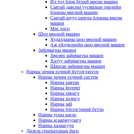
Ил тод блок бүхий мөсөн машин
Савтай давсны уусмалын төрлийн
блокны мөсний машин
Савтай шууд хөргөх блокны мөсөн
машин
Мөс хөгц
Шоо мөсний машин
Худалдааны шоо мөсний машин
Аж үйлдвэрийн шоо мөсний машин
Зайрмагны машин
Зөөлөн зайрмагны машин
Хатуу зайрмагны машин
Шарсан зайрмагны машин
Нарны эрчим хүчний бүтээгдэхүүн
Нарны эрчим хүчний систем
Нарны хавтан
Нарны Inverter
Нарны хянагч
Нарны холигч
Нарны зай
Нарны бэхэлгээний бүтэц
Нарны усны насос
Нарны агааржуулагч
Нарны халаагуур
Дизель генераторын багц