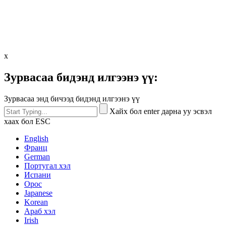
x
Зурвасаа бидэнд илгээнэ үү:
Зурвасаа энд бичээд бидэнд илгээнэ үү
Хайх бол enter дарна уу эсвэл
хаах бол ESC
English
Франц
German
Португал хэл
Испани
Орос
Japanese
Korean
Араб хэл
Irish