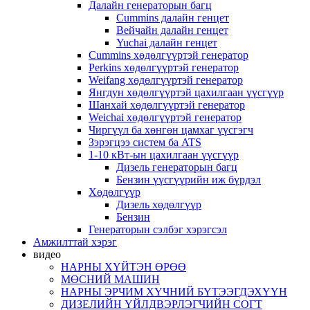
Далайн генераторын багц
Cummins далайн генцет
Вейчайн далайн генцет
Yuchai далайн генцет
Cummins хөдөлгүүртэй генератор
Perkins хөдөлгүүртэй генератор
Weifang хөдөлгүүртэй генератор
Янгдун хөдөлгүүртэй цахилгаан үүсгүүр
Шанхай хөдөлгүүртэй генератор
Weichai хөдөлгүүртэй генератор
Чиргүүл ба хөнгөн цамхаг үүсгэгч
Зэрэгцээ систем ба ATS
1-10 кВт-ын цахилгаан үүсгүүр
Дизель генераторын багц
Бензин үүсгүүрийн иж бүрдэл
Хөдөлгүүр
Дизель хөдөлгүүр
Бензин
Генераторын сэлбэг хэрэгсэл
Амжилттай хэрэг
видео
НАРНЫ ХҮЙТЭН ӨРӨӨ
МӨСНИЙ МАШИН
НАРНЫ ЭРЧИМ ХҮЧНИЙ БҮТЭЭГДЭХҮҮН
ДИЗЕЛИЙН ҮЙЛДВЭРЛЭГЧИЙН СОГТ