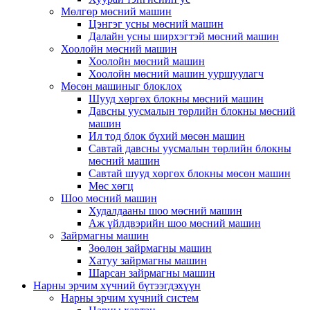
Мөлгөр мөсний машин
Цэнгэг усны мөсний машин
Далайн усны ширхэгтэй мөсний машин
Хоолойн мөсний машин
Хоолойн мөсний машин
Хоолойн мөсний машин ууршуулагч
Мөсөн машиныг блоклох
Шууд хөргөх блокны мөсний машин
Давсны уусмалын төрлийн блокны мөсний
машин
Ил тод блок бүхий мөсөн машин
Савтай давсны уусмалын төрлийн блокны
мөсний машин
Савтай шууд хөргөх блокны мөсөн машин
Мөс хөгц
Шоо мөсний машин
Худалдааны шоо мөсний машин
Аж үйлдвэрийн шоо мөсний машин
Зайрмагны машин
Зөөлөн зайрмагны машин
Хатуу зайрмагны машин
Шарсан зайрмагны машин
Нарны эрчим хүчний бүтээгдэхүүн
Нарны эрчим хүчний систем