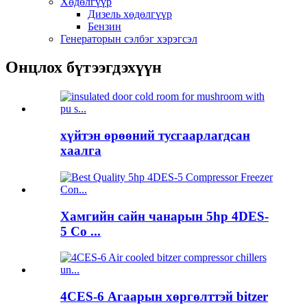
Хөдөлгүүр
Дизель хөдөлгүүр
Бензин
Генераторын сэлбэг хэрэгсэл
Онцлох бүтээгдэхүүн
хүйтэн өрөөний тусгаарлагдсан
хаалга
Хамгийн сайн чанарын 5hp 4DES-
5 Co ...
4CES-6 Агаарын хөргөлттэй bitzer