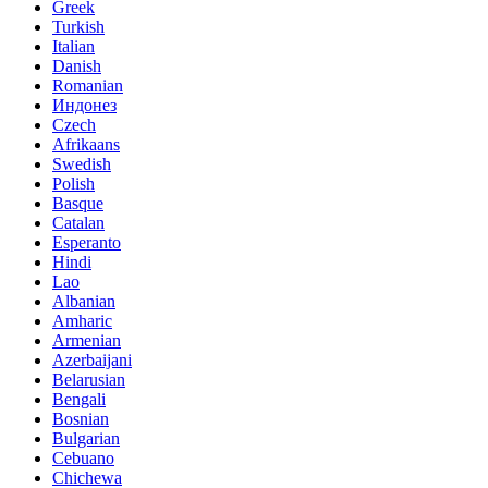
Greek
Turkish
Italian
Danish
Romanian
Индонез
Czech
Afrikaans
Swedish
Polish
Basque
Catalan
Esperanto
Hindi
Lao
Albanian
Amharic
Armenian
Azerbaijani
Belarusian
Bengali
Bosnian
Bulgarian
Cebuano
Chichewa