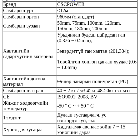
Брэнд
CSCPOWER
Самбарын урт
≤12м
Самбарын өргөн
960мм (стандарт)
50mm, 75mm, 100mm, 120mm,
Самбарын зузаан
150mm, 180mm, 200mm
Урьдчилан будсан цайрдсан ган
(0.326 ~ 0.5mm);
Хавтангийн
Зэвэрдэггүй ган хавтан (201,304);
гадаргуугийн материал
Товойлгон хөнгөн цагаан хуудас (0.6
~ 1.0mm)
Хавтангийн дотоод
Өндөр чанарын полиуретан (PU)
материал
Самбарын нягтрал
40 ± 2 кг / м3 45кг 48-50кг гэх мэт
CE
ISO9001: 2008, BV
Жижиг хөлдөөгчийн
-50 ° C ~ + 50 ° C
температур
Дулаан тусгаарлагч, ус
Тэмдэгт
нэвтэрдэггүй, эко
Хадгаламж авснаас хойш 7 ~ 15
Хүргэгдэх хугацаа
хоногийн дараа