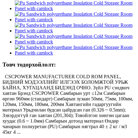
Товч тодорхойлолт:
CSCPOWER MANUFACTURER COLD ROM PANEL,
БИДНИЙ МЭДЭЭЛЛИЙГ ИЛГЭЭХ БОЛОМЖТОЙ УРЬЖ
БАЙНА, ХУГАЦААНД БИДЭНД ОЧНО. Зүйл PU сэндвич
хавтан Брэнд CSCPOWER Самбарын урт ≤12м Самбарын
өргөн 960мм (стандарт) Самбарын зузаан 50мм, 75мм, 100мм,
120мм, 150мм, 180мм, 200мм Хавтангийн гадаргуугийн
материал Урьдчилан будсан цайрдсан ган (0.326 ~ 0.5mm);
Зэвэрдэггүй ган хавтан (201,304); Товойлгон хөнгөн цагаан
хуудас (0.6 ~ 1.0мм) Самбарын дотоод материал Өндөр
чанарын полиуретан (PU) Самбарын нягтрал 40 ± 2 кг / м3
45кг 4 ...