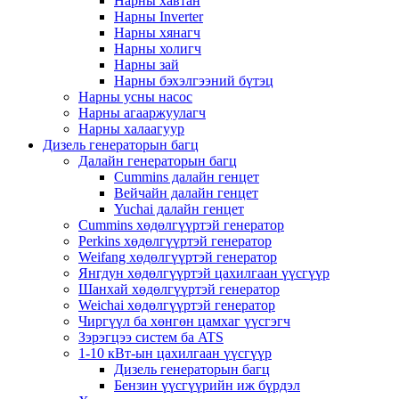
Нарны хавтан
Нарны Inverter
Нарны хянагч
Нарны холигч
Нарны зай
Нарны бэхэлгээний бүтэц
Нарны усны насос
Нарны агааржуулагч
Нарны халаагуур
Дизель генераторын багц
Далайн генераторын багц
Cummins далайн генцет
Вейчайн далайн генцет
Yuchai далайн генцет
Cummins хөдөлгүүртэй генератор
Perkins хөдөлгүүртэй генератор
Weifang хөдөлгүүртэй генератор
Янгдун хөдөлгүүртэй цахилгаан үүсгүүр
Шанхай хөдөлгүүртэй генератор
Weichai хөдөлгүүртэй генератор
Чиргүүл ба хөнгөн цамхаг үүсгэгч
Зэрэгцээ систем ба ATS
1-10 кВт-ын цахилгаан үүсгүүр
Дизель генераторын багц
Бензин үүсгүүрийн иж бүрдэл