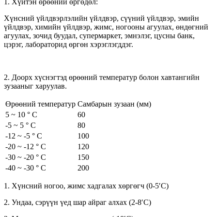
1. Хүйтэн өрөөний өргөдөл:
Хүнсний үйлдвэрлэлийн үйлдвэр, сүүний үйлдвэр, эмийн
үйлдвэр, химийн үйлдвэр, жимс, ногооны агуулах, өндөгний
агуулах, зочид буудал, супермаркет, эмнэлэг, цусны банк,
цэрэг, лабораторид өргөн хэрэглэгддэг.
2. Доорх хүснэгтэд өрөөний температур болон хавтангийн
зузааныг харуулав.
Өрөөний температур
Самбарын зузаан (мм)
5 ~ 10 ° C
60
-5 ~ 5 ° C
80
-12 ~ -5 ° C
100
-20 ~ -12 ° C
120
-30 ~ -20 ° C
150
-40 ~ -30 ° C
200
1. Хүнсний ногоо, жимс хадгалах хөргөгч (0-5′C)
2. Ундаа, сэрүүн үед шар айраг алхах (2-8′C)