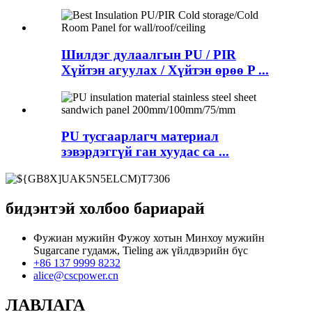
Шилдэг дулаалгын PU / PIR
Хүйтэн агуулах / Хүйтэн өрөө P ...
PU тусгаарлагч материал
зэвэрдэггүй ган хуудас са ...
бидэнтэй холбоо бариарай
Фужиан мужийн Фужоу хотын Минхоу мужийн
Sugarcane гудамж, Tieling аж үйлдвэрийн бүс
+86 137 9999 8232
alice@cscpower.cn
ЛАВЛАГА